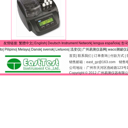
友情链接:
繁體中文|
English|
Deutsch Instrument Network|
lengua española|
한국
to|
Pilipino|
Melayu|
Dansk|
svensk|
Lietuvos|
流变仪|
广州易测仪器网|
waco测罐仪
首页
|
联系我们
|
订单查询
|
付款方式
|
销售邮箱：
east_gz@163.com
销售电话：
公司地址：广州市天河区燕岭路123号
Copyright © 2012 广州易测仪器有限公司 Al