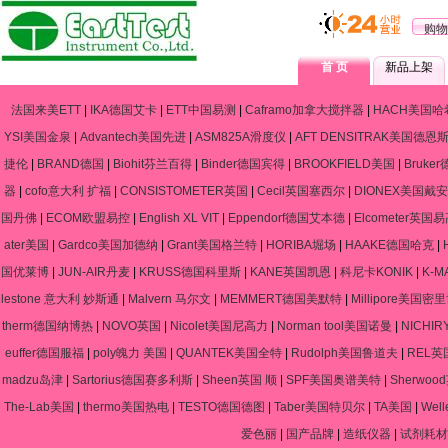
购物
首 页
新品上架
法国来美ETT
|
IKA德国艾卡
|
ETT中国易测
|
Caframo加拿大搅拌器
|
HACH美国哈
YSI美国金泉
|
Advantech美国先进
|
ASM825A滑度仪
|
AFT DENSITRAK美国德恩
捷伦
|
BRAND德国
|
Biohit芬兰百得
|
Binder德国宾得
|
BROOKFIELD美国
|
Bruke
器
|
cofo意大利 扩福
|
CONSISTOMETER英国
|
Cecil英国塞西尔
|
DIONEX美国戴安
国丹佛
|
ECOM欧盟易控
|
English XL VIT
|
Eppendorf德国艾本德
|
Elcometer英国
ater美国
|
Gardco美国加德纳
|
Grant美国格兰特
|
HORIBA堀场
|
HAAKE德国哈克
|
国优莱博
|
JUN-AIR丹麦
|
KRUSS德国科里斯
|
KANE英国凯恩
|
科尼卡KONIK
|
K-
lestone 意大利 妙斯通
|
Malvern 马尔文
|
MEMMERT德国美默特
|
Millipore美国密
therm德国纳博热
|
NOVO英国
|
Nicolet美国尼高力
|
Norman tool美国诺曼
|
NICHIR
euffer德国服福
|
poly魄力 美国
|
QUANTEK美国全特
|
Rudolph美国鲁道夫
|
REL英
madzu岛津
|
Sartorius德国赛多利斯
|
Sheen英国 顺
|
SPF美国奥谱美特
|
Sherwo
The-Lab美国
|
thermo美国热电
|
TESTO德国德图
|
Taber美国特贝尔
|
TA美国
|
Wel
爱色丽
|
国产品牌
|
造纸仪器
|
试剂耗材