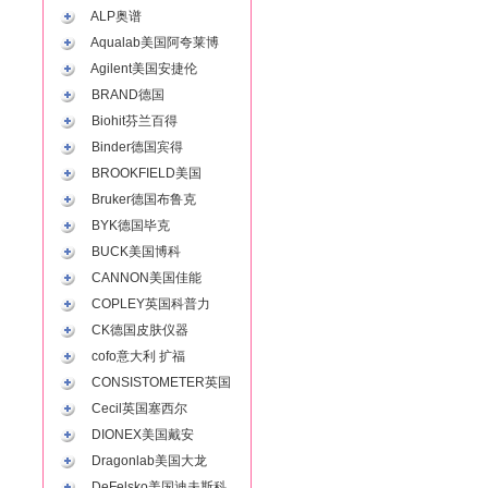
ALP奥谱
Aqualab美国阿夸莱博
Agilent美国安捷伦
BRAND德国
Biohit芬兰百得
Binder德国宾得
BROOKFIELD美国
Bruker德国布鲁克
BYK德国毕克
BUCK美国博科
CANNON美国佳能
COPLEY英国科普力
CK德国皮肤仪器
cofo意大利 扩福
CONSISTOMETER英国
Cecil英国塞西尔
DIONEX美国戴安
Dragonlab美国大龙
DeFelsko美国迪夫斯科