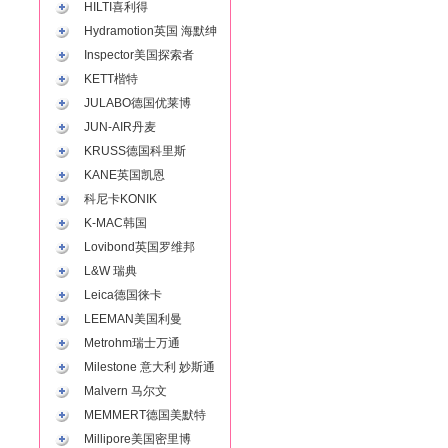
HILTI喜利得
Hydramotion英国 海默绅
Inspector美国探索者
KETT楷特
JULABO德国优莱博
JUN-AIR丹麦
KRUSS德国科里斯
KANE英国凯恩
科尼卡KONIK
K-MAC韩国
Lovibond英国罗维邦
L&W 瑞典
Leica德国徕卡
LEEMAN美国利曼
Metrohm瑞士万通
Milestone 意大利 妙斯通
Malvern 马尔文
MEMMERT德国美默特
Millipore美国密里博