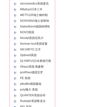
micromeritics美国麦克
Mitutoyo日本三丰
METTLER瑞士梅特勒
NOVASINA瑞士诺斯纳
Nabertherm德国纳博热
NOVO英国
Nicolet美国尼高力
Norman tool美国诺曼
NICHIRYO 立洋
Optimelt美国
OLYMPUS日本奥林巴斯
Ohaus美国 奥豪斯
proRheo德国宝罗
PE 美国
pfeuffer德国服福
poly魄力 美国
QUANTEK美国全特
Rudolph美国鲁道夫
REL英国