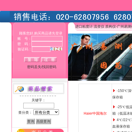
进口粘度计 流变仪 质构仪-广州易
顾客您好,购买商品请先登录
账 号：
密 码：
验证码：
密码丢失/找回密码
-150℃
保存箱
关键字：
-25℃低
查分类：
Haier中国海尔
箱（低温冰
4℃/22
血液保存箱