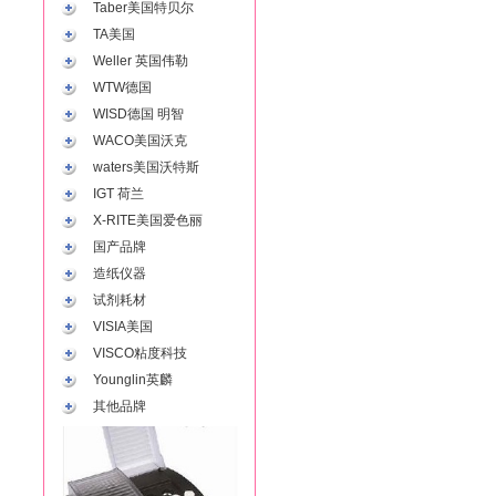
Taber美国特贝尔
TA美国
Weller 英国伟勒
WTW德国
WISD德国 明智
WACO美国沃克
waters美国沃特斯
IGT 荷兰
X-RITE美国爱色丽
国产品牌
造纸仪器
试剂耗材
VISIA美国
VISCO粘度科技
Younglin英麟
其他品牌