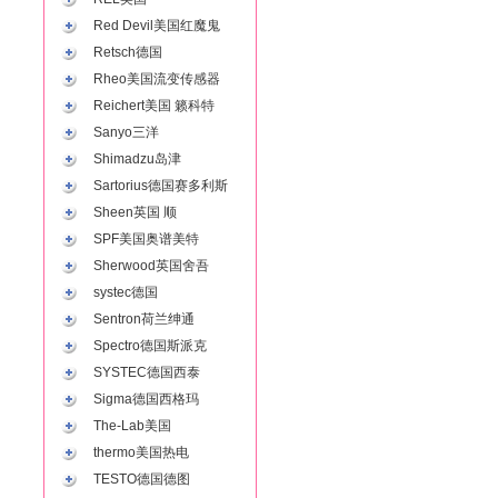
Red Devil美国红魔鬼
Retsch德国
Rheo美国流变传感器
Reichert美国 籁科特
Sanyo三洋
Shimadzu岛津
Sartorius德国赛多利斯
Sheen英国 顺
SPF美国奥谱美特
Sherwood英国舍吾
systec德国
Sentron荷兰绅通
Spectro德国斯派克
SYSTEC德国西泰
Sigma德国西格玛
The-Lab美国
thermo美国热电
TESTO德国德图