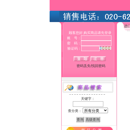
进
顾客您好,购买商品请先登录
账 号：
密 码：
验证码：
密码丢失/找回密码
关键字：
查分类：