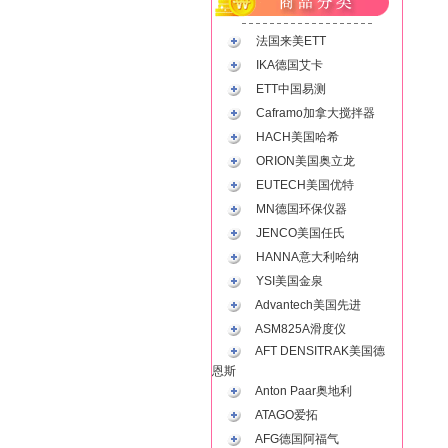
法国来美ETT
IKA德国艾卡
ETT中国易测
Caframo加拿大搅拌器
HACH美国哈希
ORION美国奥立龙
EUTECH美国优特
MN德国环保仪器
JENCO美国任氏
HANNA意大利哈纳
YSI美国金泉
Advantech美国先进
ASM825A滑度仪
AFT DENSITRAK美国德
恩斯
Anton Paar奥地利
ATAGO爱拓
AFG德国阿福气