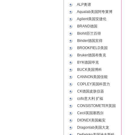
ALP奥谱
Aqualab美国阿夸莱博
Agilent美国安捷伦
BRAND德国
Biohit芬兰百得
Binder德国宾得
BROOKFIELD美国
Bruker德国布鲁克
BYK德国毕克
BUCK美国博科
CANNON美国佳能
COPLEY英国科普力
CK德国皮肤仪器
cofo意大利 扩福
CONSISTOMETER英国
Cecil英国塞西尔
DIONEX美国戴安
Dragonlab美国大龙
DeFelsko美国迪夫斯科