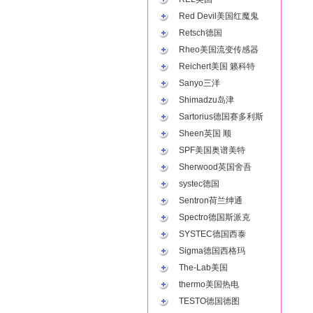
Red Devil美国红魔鬼
Retsch德国
Rheo美国流变传感器
Reichert美国 籁科特
Sanyo三洋
Shimadzu岛津
Sartorius德国赛多利斯
Sheen英国 顺
SPF美国奥谱美特
Sherwood英国舍吾
systec德国
Sentron荷兰绅通
Spectro德国斯派克
SYSTEC德国西泰
Sigma德国西格玛
The-Lab美国
thermo美国热电
TESTO德国德图