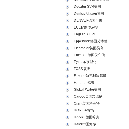
Decatur SVR美国
DunlopK laxon英国
DENVER德国丹佛
ECOM欧盟易控
English XL VIT
Eppendorf德国艾本德
Elcometer英国易高
Erichsen德国仪立信
Eyela东京理化
FOSS福斯
Fakopp匈牙利法廓博
Fungilab福来
Global Water美国
Gardco美国加德纳
Grant美国格兰特
HORIBA堀场
HAAKE德国哈克
Haier中国海尔