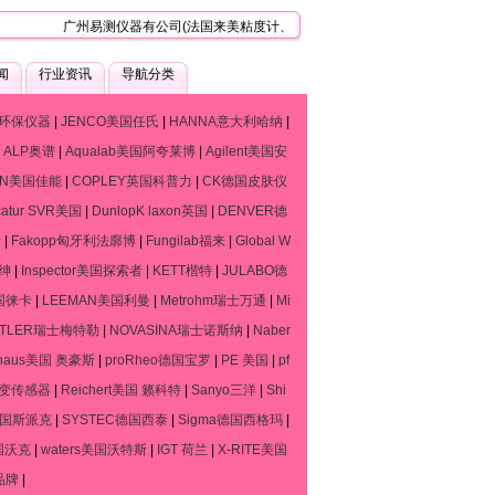
广州易测仪器有公司(法国来美粘度计、流变仪、质构仪技术服务中心)，是一家
闻
行业资讯
导航分类
环保仪器
|
JENCO美国任氏
|
HANNA意大利哈纳
|
|
ALP奥谱
|
Aqualab美国阿夸莱博
|
Agilent美国安
ON美国佳能
|
COPLEY英国科普力
|
CK德国皮肤仪
catur SVR美国
|
DunlopK laxon英国
|
DENVER德
斯
|
Fakopp匈牙利法廓博
|
Fungilab福来
|
Global W
默绅
|
Inspector美国探索者
|
KETT楷特
|
JULABO德
德国徕卡
|
LEEMAN美国利曼
|
Metrohm瑞士万通
|
Mi
TTLER瑞士梅特勒
|
NOVASINA瑞士诺斯纳
|
Naber
haus美国 奥豪斯
|
proRheo德国宝罗
|
PE 美国
|
pf
流变传感器
|
Reichert美国 籁科特
|
Sanyo三洋
|
Shi
o德国斯派克
|
SYSTEC德国西泰
|
Sigma德国西格玛
|
国沃克
|
waters美国沃特斯
|
IGT 荷兰
|
X-RITE美国
品牌
|