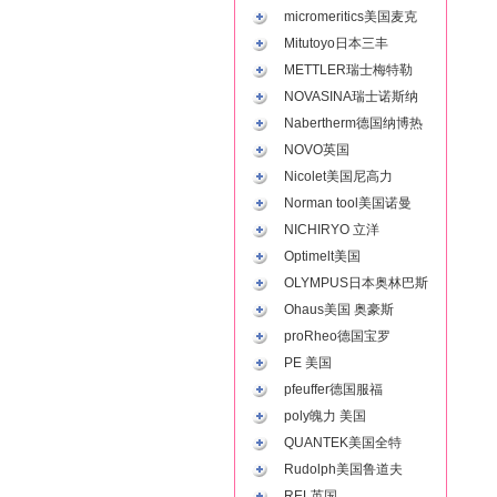
micromeritics美国麦克
Mitutoyo日本三丰
METTLER瑞士梅特勒
NOVASINA瑞士诺斯纳
Nabertherm德国纳博热
NOVO英国
Nicolet美国尼高力
Norman tool美国诺曼
NICHIRYO 立洋
Optimelt美国
OLYMPUS日本奥林巴斯
Ohaus美国 奥豪斯
proRheo德国宝罗
PE 美国
pfeuffer德国服福
poly魄力 美国
QUANTEK美国全特
Rudolph美国鲁道夫
REL英国