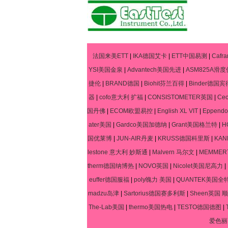
法国来美ETT
|
IKA德国艾卡
|
ETT中国易测
|
Caf
YSI美国金泉
|
Advantech美国先进
|
ASM825A滑度
捷伦
|
BRAND德国
|
Biohit芬兰百得
|
Binder德国宾
器
|
cofo意大利 扩福
|
CONSISTOMETER英国
|
Ce
国丹佛
|
ECOM欧盟易控
|
English XL VIT
|
Eppen
ater美国
|
Gardco美国加德纳
|
Grant美国格兰特
|
H
国优莱博
|
JUN-AIR丹麦
|
KRUSS德国科里斯
|
KA
lestone 意大利 妙斯通
|
Malvern 马尔文
|
MEMME
therm德国纳博热
|
NOVO英国
|
Nicolet美国尼高力
|
euffer德国服福
|
poly魄力 美国
|
QUANTEK美国全
madzu岛津
|
Sartorius德国赛多利斯
|
Sheen英国 顺
The-Lab美国
|
thermo美国热电
|
TESTO德国德图
|
爱色丽