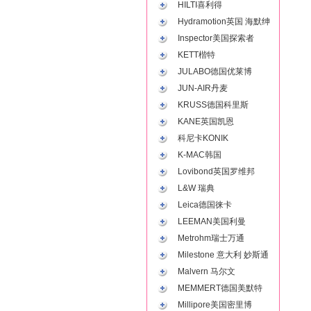
HILTI喜利得
Hydramotion英国 海默绅
Inspector美国探索者
KETT楷特
JULABO德国优莱博
JUN-AIR丹麦
KRUSS德国科里斯
KANE英国凯恩
科尼卡KONIK
K-MAC韩国
Lovibond英国罗维邦
L&W 瑞典
Leica德国徕卡
LEEMAN美国利曼
Metrohm瑞士万通
Milestone 意大利 妙斯通
Malvern 马尔文
MEMMERT德国美默特
Millipore美国密里博