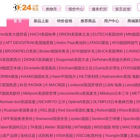
购物车
报价中心
服务栏目
留言反馈
首 页
新品上架
特价促销
推荐商品
用户中心
商城新
ramo加拿大搅拌器
|
HACH美国哈希
|
ORION美国奥立龙
|
EUTECH美国优特
|
MN德国
仪
|
AFT DENSITRAK美国德恩斯
|
Anton Paar奥地利
|
ATAGO爱拓
|
AFG德国阿福气
得
|
BROOKFIELD美国
|
Bruker德国布鲁克
|
BYK德国毕克
|
BUCK美国博科
|
CANN
cil英国塞西尔
|
DIONEX美国戴安
|
Dragonlab美国大龙
|
DeFelsko美国迪夫斯科
|
De
dorf德国艾本德
|
Elcometer英国易高
|
Erichsen德国仪立信
|
Eyela东京理化
|
FOSS福
ORIBA堀场
|
HAAKE德国哈克
|
Haier中国海尔
|
HILTI喜利得
|
Hydramotion英国 海
NE英国凯恩
|
科尼卡KONIK
|
K-MAC韩国
|
Lovibond英国罗维邦
|
L&W 瑞典
|
Leica
RT德国美默特
|
Millipore美国密里博
|
micromeritics美国麦克
|
Mitutoyo日本三丰
|
ME
Norman tool美国诺曼
|
NICHIRYO 立洋
|
Optimelt美国
|
OLYMPUS日本奥林巴斯
|
O
特
|
Rudolph美国鲁道夫
|
REL英国
|
Red Devil美国红魔鬼
|
Retsch德国
|
Rheo美国
|
SPF美国奥谱美特
|
Sherwood英国舍吾
|
systec德国
|
Sentron荷兰绅通
|
Spectr
Taber美国特贝尔
|
TA美国
|
Weller 英国伟勒
|
WTW德国
|
WISD德国 明智
|
WACO美
|
国产品牌
|
造纸仪器
|
试剂耗材
|
VISIA美国
|
VISCO粘度科技
|
Younglin英麟
|
其他