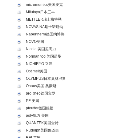
micromeritics美国麦克
Mitutoyo日本三丰
METTLER瑞士梅特勒
NOVASINA瑞士诺斯纳
Nabertherm德国纳博热
NOVO英国
Nicolet美国尼高力
Norman tool美国诺曼
NICHIRYO 立洋
Optimelt美国
OLYMPUS日本奥林巴斯
Ohaus美国 奥豪斯
proRheo德国宝罗
PE 美国
pfeuffer德国服福
poly魄力 美国
QUANTEK美国全特
Rudolph美国鲁道夫
REL英国