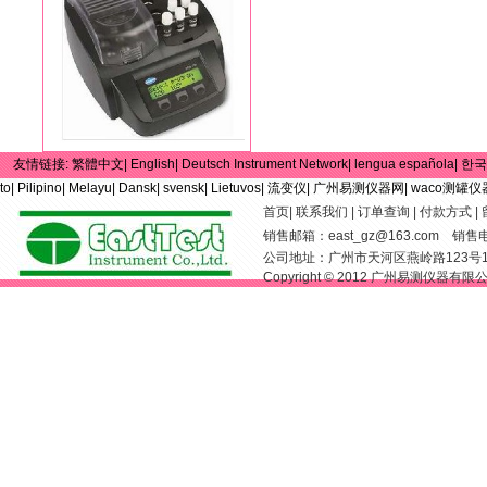
友情链接:
繁體中文|
English|
Deutsch Instrument Network|
lengua española|
한국
to|
Pilipino|
Melayu|
Dansk|
svensk|
Lietuvos|
流变仪|
广州易测仪器网|
waco测罐仪
首页
|
联系我们
|
订单查询
|
付款方式
|
销售邮箱：
east_gz@163.com
销售电话：
公司地址：广州市天河区燕岭路123号
Copyright © 2012 广州易测仪器有限公司 Al