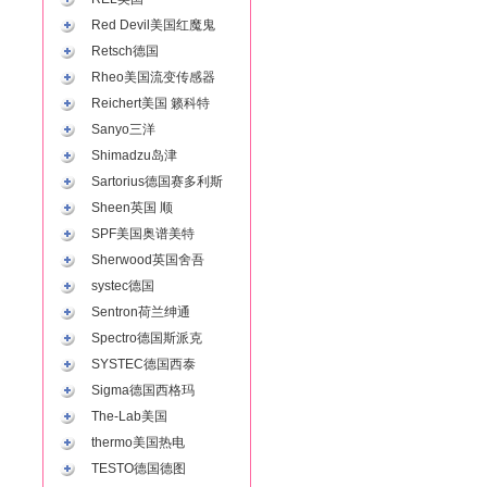
Red Devil美国红魔鬼
Retsch德国
Rheo美国流变传感器
Reichert美国 籁科特
Sanyo三洋
Shimadzu岛津
Sartorius德国赛多利斯
Sheen英国 顺
SPF美国奥谱美特
Sherwood英国舍吾
systec德国
Sentron荷兰绅通
Spectro德国斯派克
SYSTEC德国西泰
Sigma德国西格玛
The-Lab美国
thermo美国热电
TESTO德国德图