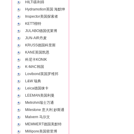
HILTI喜利得
Hydramotion英国 海默绅
Inspector美国探索者
KETT楷特
JULABO德国优莱博
JUN-AIR丹麦
KRUSS德国科里斯
KANE英国凯恩
科尼卡KONIK
K-MAC韩国
Lovibond英国罗维邦
L&W 瑞典
Leica德国徕卡
LEEMAN美国利曼
Metrohm瑞士万通
Milestone 意大利 妙斯通
Malvern 马尔文
MEMMERT德国美默特
Millipore美国密里博