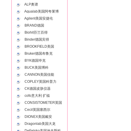
ALP奥谱
Aqualab美国阿夸莱博
Agilent美国安捷伦
BRAND德国
Biohit芬兰百得
Binder德国宾得
BROOKFIELD美国
Bruker德国布鲁克
BYK德国毕克
BUCK美国博科
CANNON美国佳能
COPLEY英国科普力
CK德国皮肤仪器
cofo意大利 扩福
CONSISTOMETER英国
Cecil英国塞西尔
DIONEX美国戴安
Dragonlab美国大龙
DeFelsko美国迪夫斯科