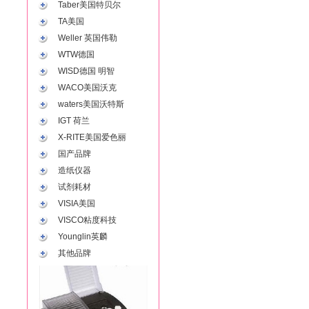
Taber美国特贝尔
TA美国
Weller 英国伟勒
WTW德国
WISD德国 明智
WACO美国沃克
waters美国沃特斯
IGT 荷兰
X-RITE美国爱色丽
国产品牌
造纸仪器
试剂耗材
VISIA美国
VISCO粘度科技
Younglin英麟
其他品牌