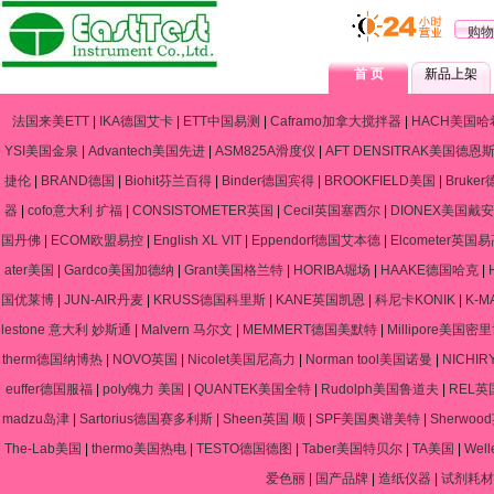
购物
首 页
新品上架
法国来美ETT
|
IKA德国艾卡
|
ETT中国易测
|
Caframo加拿大搅拌器
|
HACH美国哈
YSI美国金泉
|
Advantech美国先进
|
ASM825A滑度仪
|
AFT DENSITRAK美国德恩
捷伦
|
BRAND德国
|
Biohit芬兰百得
|
Binder德国宾得
|
BROOKFIELD美国
|
Bruke
器
|
cofo意大利 扩福
|
CONSISTOMETER英国
|
Cecil英国塞西尔
|
DIONEX美国戴安
国丹佛
|
ECOM欧盟易控
|
English XL VIT
|
Eppendorf德国艾本德
|
Elcometer英国
ater美国
|
Gardco美国加德纳
|
Grant美国格兰特
|
HORIBA堀场
|
HAAKE德国哈克
|
国优莱博
|
JUN-AIR丹麦
|
KRUSS德国科里斯
|
KANE英国凯恩
|
科尼卡KONIK
|
K-
lestone 意大利 妙斯通
|
Malvern 马尔文
|
MEMMERT德国美默特
|
Millipore美国密
therm德国纳博热
|
NOVO英国
|
Nicolet美国尼高力
|
Norman tool美国诺曼
|
NICHIR
euffer德国服福
|
poly魄力 美国
|
QUANTEK美国全特
|
Rudolph美国鲁道夫
|
REL英
madzu岛津
|
Sartorius德国赛多利斯
|
Sheen英国 顺
|
SPF美国奥谱美特
|
Sherwo
The-Lab美国
|
thermo美国热电
|
TESTO德国德图
|
Taber美国特贝尔
|
TA美国
|
Wel
爱色丽
|
国产品牌
|
造纸仪器
|
试剂耗材