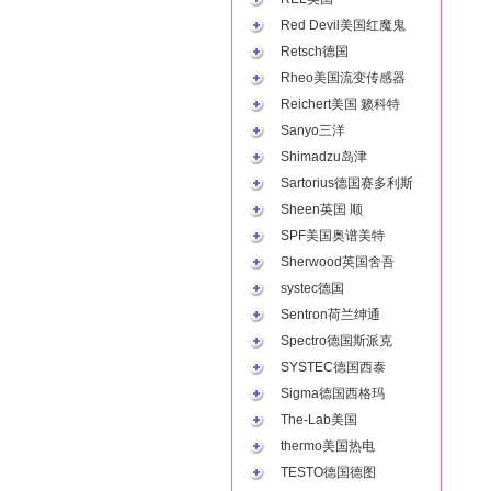
Red Devil美国红魔鬼
Retsch德国
Rheo美国流变传感器
Reichert美国 籁科特
Sanyo三洋
Shimadzu岛津
Sartorius德国赛多利斯
Sheen英国 顺
SPF美国奥谱美特
Sherwood英国舍吾
systec德国
Sentron荷兰绅通
Spectro德国斯派克
SYSTEC德国西泰
Sigma德国西格玛
The-Lab美国
thermo美国热电
TESTO德国德图