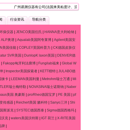
广州易测仪器有公司(法国来美粘度计、流变仪、质构仪技术服务中心)，是一家
闻
行业资讯
导航分类
环保仪器
|
JENCO美国任氏
|
HANNA意大利哈纳
|
|
ALP奥谱
|
Aqualab美国阿夸莱博
|
Agilent美国安
ON美国佳能
|
COPLEY英国科普力
|
CK德国皮肤仪
catur SVR美国
|
DunlopK laxon英国
|
DENVER德
斯
|
Fakopp匈牙利法廓博
|
Fungilab福来
|
Global W
默绅
|
Inspector美国探索者
|
KETT楷特
|
JULABO德
德国徕卡
|
LEEMAN美国利曼
|
Metrohm瑞士万通
|
Mi
TTLER瑞士梅特勒
|
NOVASINA瑞士诺斯纳
|
Naber
haus美国 奥豪斯
|
proRheo德国宝罗
|
PE 美国
|
pf
流变传感器
|
Reichert美国 籁科特
|
Sanyo三洋
|
Shi
o德国斯派克
|
SYSTEC德国西泰
|
Sigma德国西格玛
|
国沃克
|
waters美国沃特斯
|
IGT 荷兰
|
X-RITE美国
品牌
|