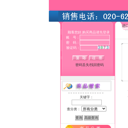
进
顾客您好,购买商品请先登录
账 号：
密 码：
验证码：
密码丢失/找回密码
关键字：
查分类：