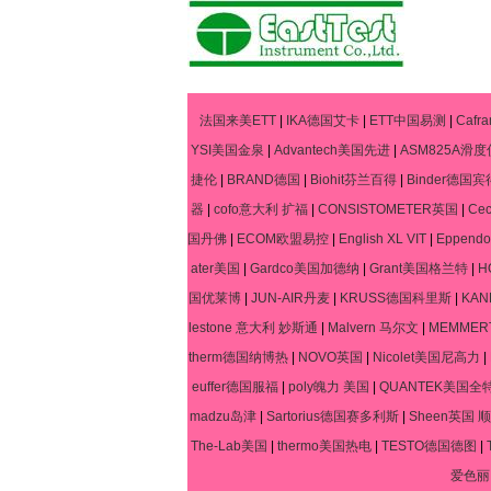
法国来美ETT
|
IKA德国艾卡
|
ETT中国易测
|
Caf
YSI美国金泉
|
Advantech美国先进
|
ASM825A滑度
捷伦
|
BRAND德国
|
Biohit芬兰百得
|
Binder德国宾
器
|
cofo意大利 扩福
|
CONSISTOMETER英国
|
Ce
国丹佛
|
ECOM欧盟易控
|
English XL VIT
|
Eppen
ater美国
|
Gardco美国加德纳
|
Grant美国格兰特
|
H
国优莱博
|
JUN-AIR丹麦
|
KRUSS德国科里斯
|
KA
lestone 意大利 妙斯通
|
Malvern 马尔文
|
MEMME
therm德国纳博热
|
NOVO英国
|
Nicolet美国尼高力
|
euffer德国服福
|
poly魄力 美国
|
QUANTEK美国全
madzu岛津
|
Sartorius德国赛多利斯
|
Sheen英国 顺
The-Lab美国
|
thermo美国热电
|
TESTO德国德图
|
爱色丽