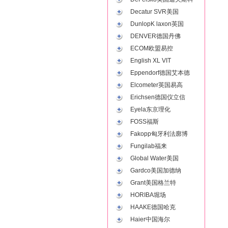
Decatur SVR美国
DunlopK laxon英国
DENVER德国丹佛
ECOM欧盟易控
English XL VIT
Eppendorf德国艾本德
Elcometer英国易高
Erichsen德国仪立信
Eyela东京理化
FOSS福斯
Fakopp匈牙利法廓博
Fungilab福来
Global Water美国
Gardco美国加德纳
Grant美国格兰特
HORIBA堀场
HAAKE德国哈克
Haier中国海尔