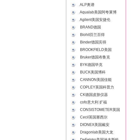
ALP奥谱
Aqualab美国阿夸莱博
Agilent美国安捷伦
BRAND德国
Biohit芬兰百得
Binder德国宾得
BROOKFIELD美国
Bruker德国布鲁克
BYK德国毕克
BUCK美国博科
CANNON美国佳能
COPLEY英国科普力
CK德国皮肤仪器
cofo意大利 扩福
CONSISTOMETER英国
Cecil英国塞西尔
DIONEX美国戴安
Dragonlab美国大龙
DeFelsko美国迪夫斯科