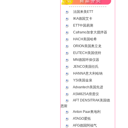
法国来美ETT
IKA德国艾卡
ETT中国易测
Caframo加拿大搅拌器
HACH美国哈希
ORION美国奥立龙
EUTECH美国优特
MN德国环保仪器
JENCO美国任氏
HANNA意大利哈纳
YSI美国金泉
Advantech美国先进
ASM825A滑度仪
AFT DENSITRAK美国德
恩斯
Anton Paar奥地利
ATAGO爱拓
AFG德国阿福气