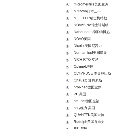
micromeritics美国麦克
Mitutoyo日本三丰
METTLER瑞士梅特勒
NOVASINA瑞士诺斯纳
Nabertherm德国纳博热
NOVO英国
Nicolet美国尼高力
Norman tool美国诺曼
NICHIRYO 立洋
Optimelt美国
OLYMPUS日本奥林巴斯
Ohaus美国 奥豪斯
proRheo德国宝罗
PE 美国
pfeuffer德国服福
poly魄力 美国
QUANTEK美国全特
Rudolph美国鲁道夫
REL英国