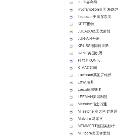
HILTI喜利得
Hydramotion英国 海默绅
Inspector美国探索者
KETT楷特
JULABO德国优莱博
JUN-AIR丹麦
KRUSS德国科里斯
KANE英国凯恩
科尼卡KONIK
K-MAC韩国
Lovibond英国罗维邦
L&W 瑞典
Leica德国徕卡
LEEMAN美国利曼
Metrohm瑞士万通
Milestone 意大利 妙斯通
Malvern 马尔文
MEMMERT德国美默特
Millipore美国密里博