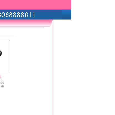
..
0 元
0
元