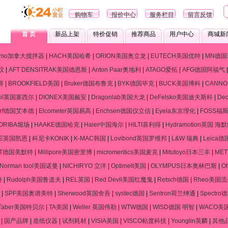
购物车
报价中心
服务栏目
留言反馈
首 页
新品上架
特价促销
推荐商品
用户中心
商城新
ramo加拿大搅拌器
|
HACH美国哈希
|
ORION美国奥立龙
|
EUTECH美国优特
|
MN德国
仪
|
AFT DENSITRAK美国德恩斯
|
Anton Paar奥地利
|
ATAGO爱拓
|
AFG德国阿福气
得
|
BROOKFIELD美国
|
Bruker德国布鲁克
|
BYK德国毕克
|
BUCK美国博科
|
CANN
cil英国塞西尔
|
DIONEX美国戴安
|
Dragonlab美国大龙
|
DeFelsko美国迪夫斯科
|
De
dorf德国艾本德
|
Elcometer英国易高
|
Erichsen德国仪立信
|
Eyela东京理化
|
FOSS福
ORIBA堀场
|
HAAKE德国哈克
|
Haier中国海尔
|
HILTI喜利得
|
Hydramotion英国 海
NE英国凯恩
|
科尼卡KONIK
|
K-MAC韩国
|
Lovibond英国罗维邦
|
L&W 瑞典
|
Leica
RT德国美默特
|
Millipore美国密里博
|
micromeritics美国麦克
|
Mitutoyo日本三丰
|
ME
Norman tool美国诺曼
|
NICHIRYO 立洋
|
Optimelt美国
|
OLYMPUS日本奥林巴斯
|
O
特
|
Rudolph美国鲁道夫
|
REL英国
|
Red Devil美国红魔鬼
|
Retsch德国
|
Rheo美国
|
SPF美国奥谱美特
|
Sherwood英国舍吾
|
systec德国
|
Sentron荷兰绅通
|
Spectr
Taber美国特贝尔
|
TA美国
|
Weller 英国伟勒
|
WTW德国
|
WISD德国 明智
|
WACO美
|
国产品牌
|
造纸仪器
|
试剂耗材
|
VISIA美国
|
VISCO粘度科技
|
Younglin英麟
|
其他