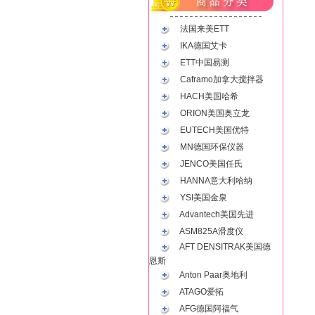
法国来美ETT
IKA德国艾卡
ETT中国易测
Caframo加拿大搅拌器
HACH美国哈希
ORION美国奥立龙
EUTECH美国优特
MN德国环保仪器
JENCO美国任氏
HANNA意大利哈纳
YSI美国金泉
Advantech美国先进
ASM825A滑度仪
AFT DENSITRAK美国德
恩斯
Anton Paar奥地利
ATAGO爱拓
AFG德国阿福气