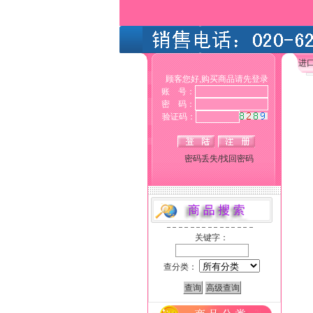
进
顾客您好,购买商品请先登录
账 号：
密 码：
验证码：
密码丢失/找回密码
关键字：
查分类：