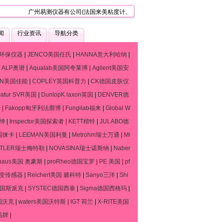
广州易测仪器有公司(法国来美粘度计、流变仪、质构仪技术服务中心)，是一家
闻
行业资讯
导航分类
环保仪器
|
JENCO美国任氏
|
HANNA意大利哈纳
|
|
ALP奥谱
|
Aqualab美国阿夸莱博
|
Agilent美国安
ON美国佳能
|
COPLEY英国科普力
|
CK德国皮肤仪
catur SVR美国
|
DunlopK laxon英国
|
DENVER德
斯
|
Fakopp匈牙利法廓博
|
Fungilab福来
|
Global W
默绅
|
Inspector美国探索者
|
KETT楷特
|
JULABO德
德国徕卡
|
LEEMAN美国利曼
|
Metrohm瑞士万通
|
Mi
TTLER瑞士梅特勒
|
NOVASINA瑞士诺斯纳
|
Naber
haus美国 奥豪斯
|
proRheo德国宝罗
|
PE 美国
|
pf
流变传感器
|
Reichert美国 籁科特
|
Sanyo三洋
|
Shi
o德国斯派克
|
SYSTEC德国西泰
|
Sigma德国西格玛
|
国沃克
|
waters美国沃特斯
|
IGT 荷兰
|
X-RITE美国
品牌
|