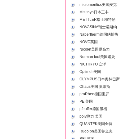
micromeritics美国麦克
Mitutoyo日本三丰
METTLER瑞士梅特勒
NOVASINA瑞士诺斯纳
Nabertherm德国纳博热
NOVO英国
Nicolet美国尼高力
Norman tool美国诺曼
NICHIRYO 立洋
Optimelt美国
OLYMPUS日本奥林巴斯
Ohaus美国 奥豪斯
proRheo德国宝罗
PE 美国
pfeuffer德国服福
poly魄力 美国
QUANTEK美国全特
Rudolph美国鲁道夫
REL英国