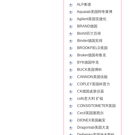
ALP奥谱
Aqualab美国阿夸莱博
Agilent美国安捷伦
BRAND德国
Biohit芬兰百得
Binder德国宾得
BROOKFIELD美国
Bruker德国布鲁克
BYK德国毕克
BUCK美国博科
CANNON美国佳能
COPLEY英国科普力
CK德国皮肤仪器
cofo意大利 扩福
CONSISTOMETER英国
Cecil英国塞西尔
DIONEX美国戴安
Dragonlab美国大龙
DeFelsko美国迪夫斯科