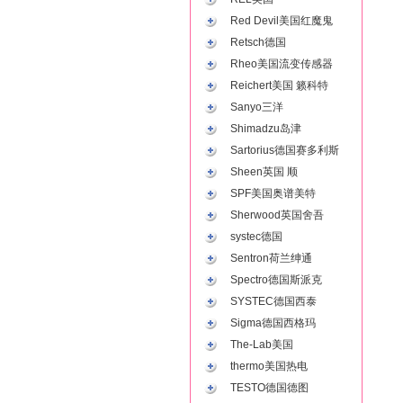
Red Devil美国红魔鬼
Retsch德国
Rheo美国流变传感器
Reichert美国 籁科特
Sanyo三洋
Shimadzu岛津
Sartorius德国赛多利斯
Sheen英国 顺
SPF美国奥谱美特
Sherwood英国舍吾
systec德国
Sentron荷兰绅通
Spectro德国斯派克
SYSTEC德国西泰
Sigma德国西格玛
The-Lab美国
thermo美国热电
TESTO德国德图