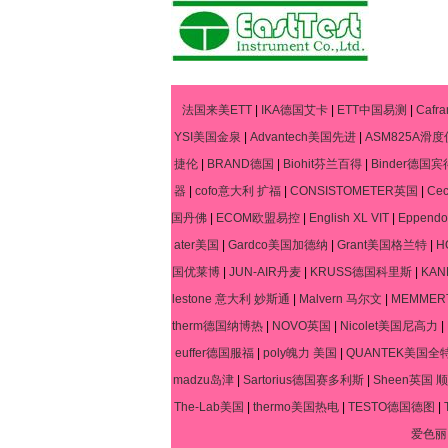
法国来美ETT
|
IKA德国艾卡
|
ETT中国易测
|
Caf
YSI美国金泉
|
Advantech美国先进
|
ASM825A滑度
捷伦
|
BRAND德国
|
Biohit芬兰百得
|
Binder德国宾
器
|
cofo意大利 扩福
|
CONSISTOMETER英国
|
Ce
国丹佛
|
ECOM欧盟易控
|
English XL VIT
|
Eppen
ater美国
|
Gardco美国加德纳
|
Grant美国格兰特
|
H
国优莱博
|
JUN-AIR丹麦
|
KRUSS德国科里斯
|
KA
lestone 意大利 妙斯通
|
Malvern 马尔文
|
MEMME
therm德国纳博热
|
NOVO英国
|
Nicolet美国尼高力
|
euffer德国服福
|
poly魄力 美国
|
QUANTEK美国全
madzu岛津
|
Sartorius德国赛多利斯
|
Sheen英国 顺
The-Lab美国
|
thermo美国热电
|
TESTO德国德图
|
爱色丽