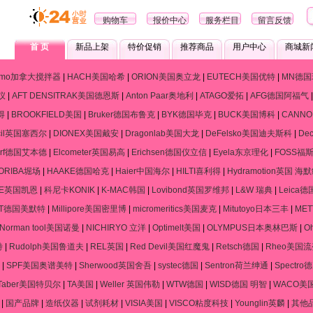
购物车
报价中心
服务栏目
留言反馈
首 页
新品上架
特价促销
推荐商品
用户中心
商城新
ramo加拿大搅拌器
|
HACH美国哈希
|
ORION美国奥立龙
|
EUTECH美国优特
|
MN德国
仪
|
AFT DENSITRAK美国德恩斯
|
Anton Paar奥地利
|
ATAGO爱拓
|
AFG德国阿福气
得
|
BROOKFIELD美国
|
Bruker德国布鲁克
|
BYK德国毕克
|
BUCK美国博科
|
CANN
cil英国塞西尔
|
DIONEX美国戴安
|
Dragonlab美国大龙
|
DeFelsko美国迪夫斯科
|
De
dorf德国艾本德
|
Elcometer英国易高
|
Erichsen德国仪立信
|
Eyela东京理化
|
FOSS福
ORIBA堀场
|
HAAKE德国哈克
|
Haier中国海尔
|
HILTI喜利得
|
Hydramotion英国 海
NE英国凯恩
|
科尼卡KONIK
|
K-MAC韩国
|
Lovibond英国罗维邦
|
L&W 瑞典
|
Leica
RT德国美默特
|
Millipore美国密里博
|
micromeritics美国麦克
|
Mitutoyo日本三丰
|
ME
Norman tool美国诺曼
|
NICHIRYO 立洋
|
Optimelt美国
|
OLYMPUS日本奥林巴斯
|
O
特
|
Rudolph美国鲁道夫
|
REL英国
|
Red Devil美国红魔鬼
|
Retsch德国
|
Rheo美国
|
SPF美国奥谱美特
|
Sherwood英国舍吾
|
systec德国
|
Sentron荷兰绅通
|
Spectr
Taber美国特贝尔
|
TA美国
|
Weller 英国伟勒
|
WTW德国
|
WISD德国 明智
|
WACO美
|
国产品牌
|
造纸仪器
|
试剂耗材
|
VISIA美国
|
VISCO粘度科技
|
Younglin英麟
|
其他