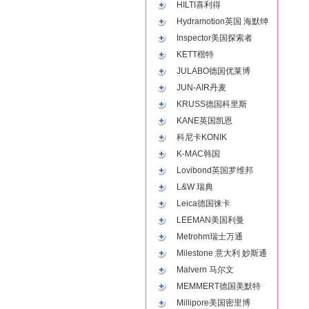
HILTI喜利得
Hydramotion英国 海默绅
Inspector美国探索者
KETT楷特
JULABO德国优莱博
JUN-AIR丹麦
KRUSS德国科里斯
KANE英国凯恩
科尼卡KONIK
K-MAC韩国
Lovibond英国罗维邦
L&W 瑞典
Leica德国徕卡
LEEMAN美国利曼
Metrohm瑞士万通
Milestone 意大利 妙斯通
Malvern 马尔文
MEMMERT德国美默特
Millipore美国密里博