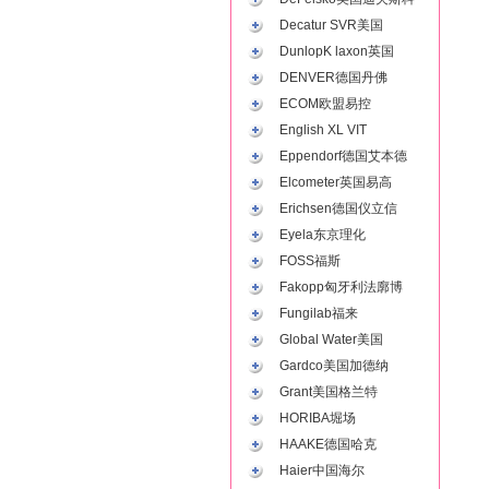
Decatur SVR美国
DunlopK laxon英国
DENVER德国丹佛
ECOM欧盟易控
English XL VIT
Eppendorf德国艾本德
Elcometer英国易高
Erichsen德国仪立信
Eyela东京理化
FOSS福斯
Fakopp匈牙利法廓博
Fungilab福来
Global Water美国
Gardco美国加德纳
Grant美国格兰特
HORIBA堀场
HAAKE德国哈克
Haier中国海尔