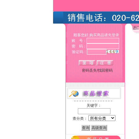
进
顾客您好,购买商品请先登录
账 号：
密 码：
验证码：
密码丢失/找回密码
关键字：
查分类：