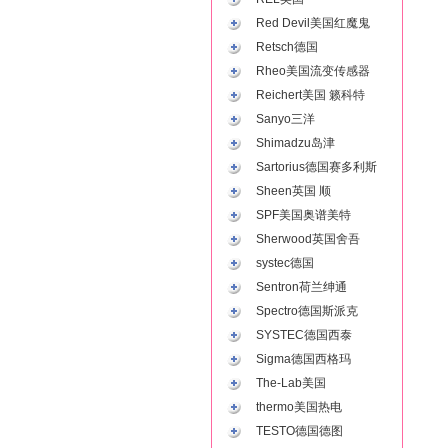
Red Devil美国红魔鬼
Retsch德国
Rheo美国流变传感器
Reichert美国 籁科特
Sanyo三洋
Shimadzu岛津
Sartorius德国赛多利斯
Sheen英国 顺
SPF美国奥谱美特
Sherwood英国舍吾
systec德国
Sentron荷兰绅通
Spectro德国斯派克
SYSTEC德国西泰
Sigma德国西格玛
The-Lab美国
thermo美国热电
TESTO德国德图