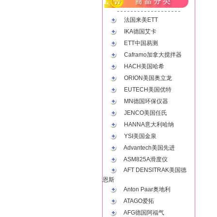
法国来美ETT
IKA德国艾卡
ETT中国易测
Caframo加拿大搅拌器
HACH美国哈希
ORION美国奥立龙
EUTECH美国优特
MN德国环保仪器
JENCO美国任氏
HANNA意大利哈纳
YSI美国金泉
Advantech美国先进
ASM825A滑度仪
AFT DENSITRAK美国德
恩斯
Anton Paar奥地利
ATAGO爱拓
AFG德国阿福气