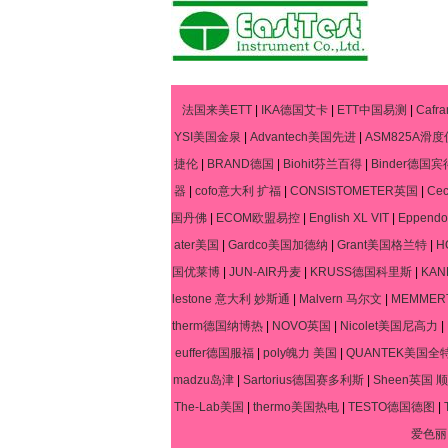
法国来美ETT
|
IKA德国艾卡
|
ETT中国易测
|
Caf
YSI美国金泉
|
Advantech美国先进
|
ASM825A滑度
捷伦
|
BRAND德国
|
Biohit芬兰百得
|
Binder德国宾
器
|
cofo意大利 扩福
|
CONSISTOMETER英国
|
Ce
国丹佛
|
ECOM欧盟易控
|
English XL VIT
|
Eppen
ater美国
|
Gardco美国加德纳
|
Grant美国格兰特
|
H
国优莱博
|
JUN-AIR丹麦
|
KRUSS德国科里斯
|
KA
lestone 意大利 妙斯通
|
Malvern 马尔文
|
MEMME
therm德国纳博热
|
NOVO英国
|
Nicolet美国尼高力
|
euffer德国服福
|
poly魄力 美国
|
QUANTEK美国全
madzu岛津
|
Sartorius德国赛多利斯
|
Sheen英国 顺
The-Lab美国
|
thermo美国热电
|
TESTO德国德图
|
爱色丽