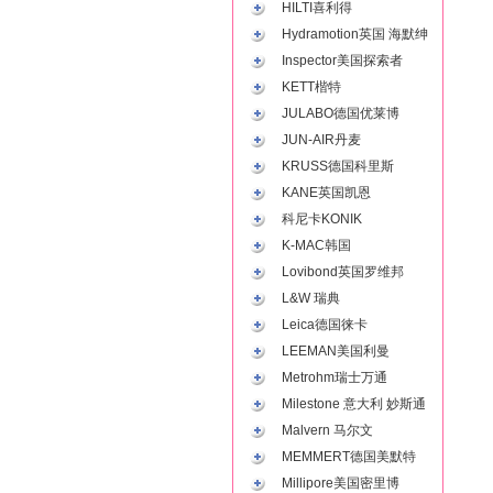
HILTI喜利得
Hydramotion英国 海默绅
Inspector美国探索者
KETT楷特
JULABO德国优莱博
JUN-AIR丹麦
KRUSS德国科里斯
KANE英国凯恩
科尼卡KONIK
K-MAC韩国
Lovibond英国罗维邦
L&W 瑞典
Leica德国徕卡
LEEMAN美国利曼
Metrohm瑞士万通
Milestone 意大利 妙斯通
Malvern 马尔文
MEMMERT德国美默特
Millipore美国密里博