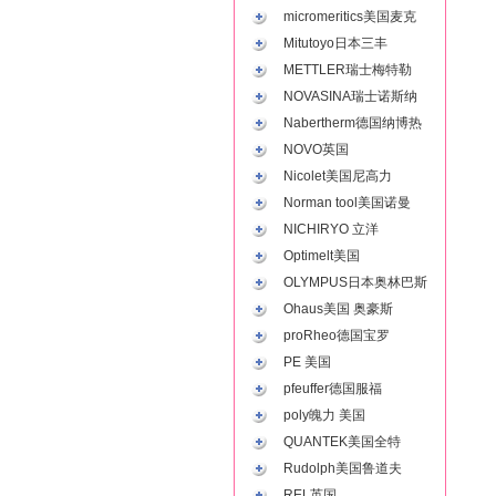
micromeritics美国麦克
Mitutoyo日本三丰
METTLER瑞士梅特勒
NOVASINA瑞士诺斯纳
Nabertherm德国纳博热
NOVO英国
Nicolet美国尼高力
Norman tool美国诺曼
NICHIRYO 立洋
Optimelt美国
OLYMPUS日本奥林巴斯
Ohaus美国 奥豪斯
proRheo德国宝罗
PE 美国
pfeuffer德国服福
poly魄力 美国
QUANTEK美国全特
Rudolph美国鲁道夫
REL英国