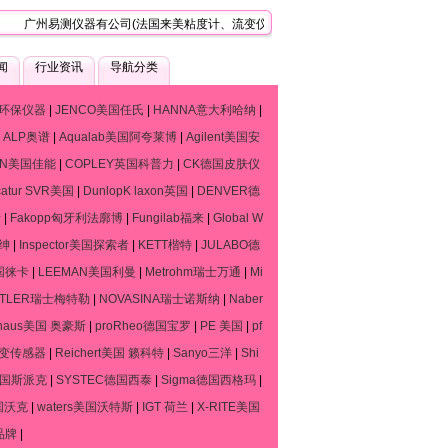
广州易测仪器有公司(法国来美粘度计、流变仪、质构仪技术服务中心)，是一家专门
闻
行业资讯
导航分类
环保仪器
|
JENCO美国任氏
|
HANNA意大利哈纳
|
|
ALP奥谱
|
Aqualab美国阿夸莱博
|
Agilent美国安
ON美国佳能
|
COPLEY英国科普力
|
CK德国皮肤仪
catur SVR美国
|
DunlopK laxon英国
|
DENVER德
斯
|
Fakopp匈牙利法廓博
|
Fungilab福来
|
Global W
默绅
|
Inspector美国探索者
|
KETT楷特
|
JULABO德
德国徕卡
|
LEEMAN美国利曼
|
Metrohm瑞士万通
|
Mi
TTLER瑞士梅特勒
|
NOVASINA瑞士诺斯纳
|
Naber
haus美国 奥豪斯
|
proRheo德国宝罗
|
PE 美国
|
pf
流变传感器
|
Reichert美国 籁科特
|
Sanyo三洋
|
Shi
o德国斯派克
|
SYSTEC德国西泰
|
Sigma德国西格玛
|
国沃克
|
waters美国沃特斯
|
IGT 荷兰
|
X-RITE美国
品牌
|