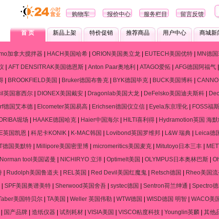
购物车
报价中心
服务栏目
留言反馈
首 页
新品上架
特价促销
推荐商品
用户中心
商城新
ramo加拿大搅拌器
|
HACH美国哈希
|
ORION美国奥立龙
|
EUTECH美国优特
|
MN德国
仪
|
AFT DENSITRAK美国德恩斯
|
Anton Paar奥地利
|
ATAGO爱拓
|
AFG德国阿福气
得
|
BROOKFIELD美国
|
Bruker德国布鲁克
|
BYK德国毕克
|
BUCK美国博科
|
CANN
cil英国塞西尔
|
DIONEX美国戴安
|
Dragonlab美国大龙
|
DeFelsko美国迪夫斯科
|
De
dorf德国艾本德
|
Elcometer英国易高
|
Erichsen德国仪立信
|
Eyela东京理化
|
FOSS福
ORIBA堀场
|
HAAKE德国哈克
|
Haier中国海尔
|
HILTI喜利得
|
Hydramotion英国 海
NE英国凯恩
|
科尼卡KONIK
|
K-MAC韩国
|
Lovibond英国罗维邦
|
L&W 瑞典
|
Leica
RT德国美默特
|
Millipore美国密里博
|
micromeritics美国麦克
|
Mitutoyo日本三丰
|
ME
Norman tool美国诺曼
|
NICHIRYO 立洋
|
Optimelt美国
|
OLYMPUS日本奥林巴斯
|
O
特
|
Rudolph美国鲁道夫
|
REL英国
|
Red Devil美国红魔鬼
|
Retsch德国
|
Rheo美国
|
SPF美国奥谱美特
|
Sherwood英国舍吾
|
systec德国
|
Sentron荷兰绅通
|
Spectr
Taber美国特贝尔
|
TA美国
|
Weller 英国伟勒
|
WTW德国
|
WISD德国 明智
|
WACO美
|
国产品牌
|
造纸仪器
|
试剂耗材
|
VISIA美国
|
VISCO粘度科技
|
Younglin英麟
|
其他