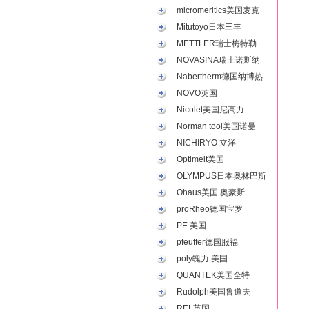
micromeritics美国麦克
Mitutoyo日本三丰
METTLER瑞士梅特勒
NOVASINA瑞士诺斯纳
Nabertherm德国纳博热
NOVO英国
Nicolet美国尼高力
Norman tool美国诺曼
NICHIRYO 立洋
Optimelt美国
OLYMPUS日本奥林巴斯
Ohaus美国 奥豪斯
proRheo德国宝罗
PE 美国
pfeuffer德国服福
poly魄力 美国
QUANTEK美国全特
Rudolph美国鲁道夫
REL英国