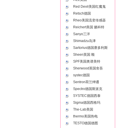
Red Devil美国红魔鬼
Retsch德国
Rheo美国流变传感器
Reichert美国 籁科特
Sanyo三洋
Shimadzu岛津
Sartorius德国赛多利斯
Sheen英国 顺
SPF美国奥谱美特
Sherwood英国舍吾
systec德国
Sentron荷兰绅通
Spectro德国斯派克
SYSTEC德国西泰
Sigma德国西格玛
The-Lab美国
thermo美国热电
TESTO德国德图