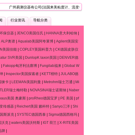
广州易测仪器有公司(法国来美粘度计、流变仪、质构仪技术服务中心)，是一家专
闻
行业资讯
导航分类
环保仪器
|
JENCO美国任氏
|
HANNA意大利哈纳
|
|
ALP奥谱
|
Aqualab美国阿夸莱博
|
Agilent美国安
ON美国佳能
|
COPLEY英国科普力
|
CK德国皮肤仪
catur SVR美国
|
DunlopK laxon英国
|
DENVER德
斯
|
Fakopp匈牙利法廓博
|
Fungilab福来
|
Global W
默绅
|
Inspector美国探索者
|
KETT楷特
|
JULABO德
德国徕卡
|
LEEMAN美国利曼
|
Metrohm瑞士万通
|
Mi
TTLER瑞士梅特勒
|
NOVASINA瑞士诺斯纳
|
Naber
haus美国 奥豪斯
|
proRheo德国宝罗
|
PE 美国
|
pf
流变传感器
|
Reichert美国 籁科特
|
Sanyo三洋
|
Shi
o德国斯派克
|
SYSTEC德国西泰
|
Sigma德国西格玛
|
国沃克
|
waters美国沃特斯
|
IGT 荷兰
|
X-RITE美国
品牌
|