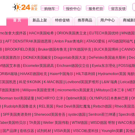
购物车
报价中心
服务栏目
留言反馈
首 页
新品上架
特价促销
推荐商品
用户中心
商城新
ramo加拿大搅拌器
|
HACH美国哈希
|
ORION美国奥立龙
|
EUTECH美国优特
|
MN德国
仪
|
AFT DENSITRAK美国德恩斯
|
Anton Paar奥地利
|
ATAGO爱拓
|
AFG德国阿福气
得
|
BROOKFIELD美国
|
Bruker德国布鲁克
|
BYK德国毕克
|
BUCK美国博科
|
CANN
cil英国塞西尔
|
DIONEX美国戴安
|
Dragonlab美国大龙
|
DeFelsko美国迪夫斯科
|
De
dorf德国艾本德
|
Elcometer英国易高
|
Erichsen德国仪立信
|
Eyela东京理化
|
FOSS福
ORIBA堀场
|
HAAKE德国哈克
|
Haier中国海尔
|
HILTI喜利得
|
Hydramotion英国 海
NE英国凯恩
|
科尼卡KONIK
|
K-MAC韩国
|
Lovibond英国罗维邦
|
L&W 瑞典
|
Leica
RT德国美默特
|
Millipore美国密里博
|
micromeritics美国麦克
|
Mitutoyo日本三丰
|
ME
Norman tool美国诺曼
|
NICHIRYO 立洋
|
Optimelt美国
|
OLYMPUS日本奥林巴斯
|
O
特
|
Rudolph美国鲁道夫
|
REL英国
|
Red Devil美国红魔鬼
|
Retsch德国
|
Rheo美国
|
SPF美国奥谱美特
|
Sherwood英国舍吾
|
systec德国
|
Sentron荷兰绅通
|
Spectr
Taber美国特贝尔
|
TA美国
|
Weller 英国伟勒
|
WTW德国
|
WISD德国 明智
|
WACO美
|
国产品牌
|
造纸仪器
|
试剂耗材
|
VISIA美国
|
VISCO粘度科技
|
Younglin英麟
|
其他