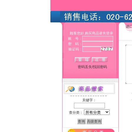
进
顾客您好,购买商品请先登录
账 号：
密 码：
验证码：
密码丢失/找回密码
关键字：
查分类：