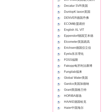
Decatur SVR美国
DunlopK laxon英国
DENVER德国丹佛
ECOM欧盟易控
English XL VIT
Eppendorf德国艾本德
Elcometer英国易高
Erichsen德国仪立信
Eyela东京理化
FOSS福斯
Fakopp匈牙利法廓博
Fungilab福来
Global Water美国
Gardco美国加德纳
Grant美国格兰特
HORIBA堀场
HAAKE德国哈克
Haier中国海尔