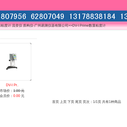
口粘度计 流变仪 质构仪-广州易测仪器有限公司
>>DV-I Prime数显粘度计
DV-Ⅰ Pr..
市场价：
1.00 元
会员价：
0.00
元
首页 上页 下页 尾页 页次：1/1页 共有1种商品