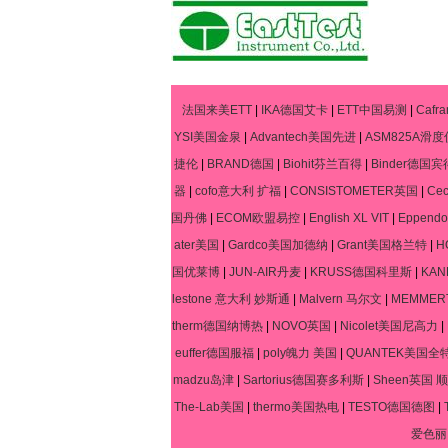
法国来美ETT
|
IKA德国艾卡
|
ETT中国易测
|
Caf
YSI美国金泉
|
Advantech美国先进
|
ASM825A滑度
捷伦
|
BRAND德国
|
Biohit芬兰百得
|
Binder德国宾
器
|
cofo意大利 扩福
|
CONSISTOMETER英国
|
Ce
国丹佛
|
ECOM欧盟易控
|
English XL VIT
|
Eppen
ater美国
|
Gardco美国加德纳
|
Grant美国格兰特
|
H
国优莱博
|
JUN-AIR丹麦
|
KRUSS德国科里斯
|
KA
lestone 意大利 妙斯通
|
Malvern 马尔文
|
MEMME
therm德国纳博热
|
NOVO英国
|
Nicolet美国尼高力
|
euffer德国服福
|
poly魄力 美国
|
QUANTEK美国全
madzu岛津
|
Sartorius德国赛多利斯
|
Sheen英国 顺
The-Lab美国
|
thermo美国热电
|
TESTO德国德图
|
爱色丽