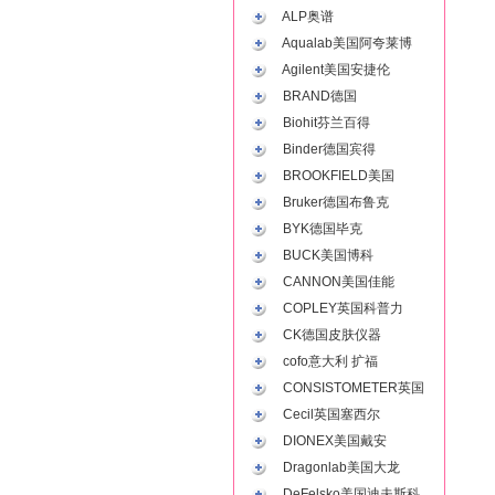
ALP奥谱
Aqualab美国阿夸莱博
Agilent美国安捷伦
BRAND德国
Biohit芬兰百得
Binder德国宾得
BROOKFIELD美国
Bruker德国布鲁克
BYK德国毕克
BUCK美国博科
CANNON美国佳能
COPLEY英国科普力
CK德国皮肤仪器
cofo意大利 扩福
CONSISTOMETER英国
Cecil英国塞西尔
DIONEX美国戴安
Dragonlab美国大龙
DeFelsko美国迪夫斯科