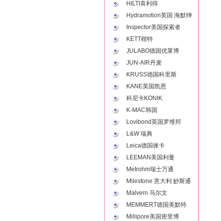
HILTI喜利得
Hydramotion英国 海默绅
Inspector美国探索者
KETT楷特
JULABO德国优莱博
JUN-AIR丹麦
KRUSS德国科里斯
KANE英国凯恩
科尼卡KONIK
K-MAC韩国
Lovibond英国罗维邦
L&W 瑞典
Leica德国徕卡
LEEMAN美国利曼
Metrohm瑞士万通
Milestone 意大利 妙斯通
Malvern 马尔文
MEMMERT德国美默特
Millipore美国密里博