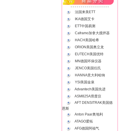
法国来美ETT
IKA德国艾卡
ETT中国易测
Caframo加拿大搅拌器
HACH美国哈希
ORION美国奥立龙
EUTECH美国优特
MN德国环保仪器
JENCO美国任氏
HANNA意大利哈纳
YSI美国金泉
Advantech美国先进
ASM825A滑度仪
AFT DENSITRAK美国德
恩斯
Anton Paar奥地利
ATAGO爱拓
AFG德国阿福气