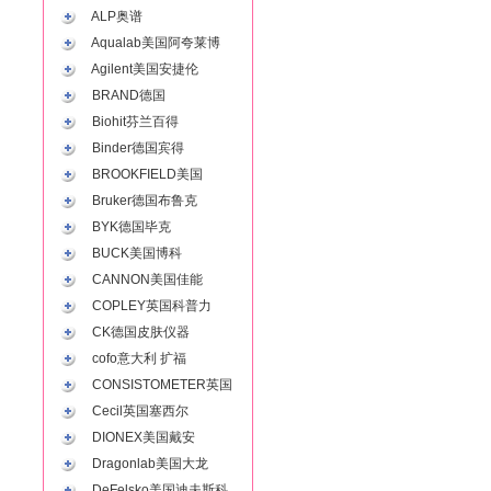
ALP奥谱
Aqualab美国阿夸莱博
Agilent美国安捷伦
BRAND德国
Biohit芬兰百得
Binder德国宾得
BROOKFIELD美国
Bruker德国布鲁克
BYK德国毕克
BUCK美国博科
CANNON美国佳能
COPLEY英国科普力
CK德国皮肤仪器
cofo意大利 扩福
CONSISTOMETER英国
Cecil英国塞西尔
DIONEX美国戴安
Dragonlab美国大龙
DeFelsko美国迪夫斯科