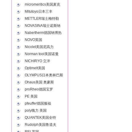
micromeritics美国麦克
Mitutoyo日本三丰
METTLER瑞士梅特勒
NOVASINA瑞士诺斯纳
Nabertherm德国纳博热
NOVO英国
Nicolet美国尼高力
Norman tool美国诺曼
NICHIRYO 立洋
Optimelt美国
OLYMPUS日本奥林巴斯
Ohaus美国 奥豪斯
proRheo德国宝罗
PE 美国
pfeuffer德国服福
poly魄力 美国
QUANTEK美国全特
Rudolph美国鲁道夫
REL英国