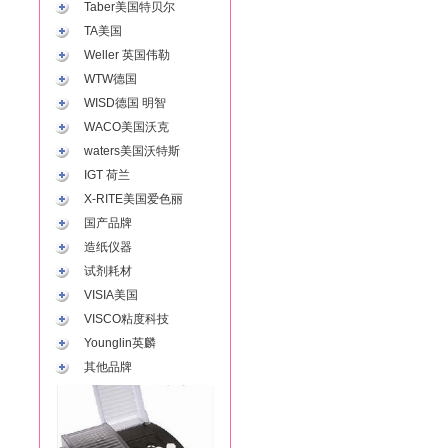
Taber美国特贝尔
TA美国
Weller 英国伟勒
WTW德国
WISD德国 明智
WACO美国沃克
waters美国沃特斯
IGT 荷兰
X-RITE美国爱色丽
国产品牌
造纸仪器
试剂耗材
VISIA美国
VISCO粘度科技
Younglin英麟
其他品牌