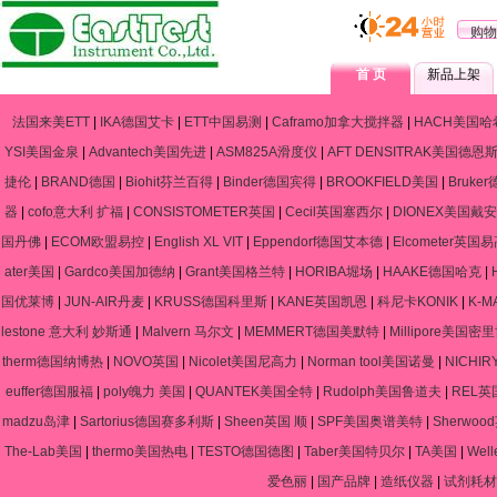
购物
首 页
新品上架
法国来美ETT
|
IKA德国艾卡
|
ETT中国易测
|
Caframo加拿大搅拌器
|
HACH美国哈
YSI美国金泉
|
Advantech美国先进
|
ASM825A滑度仪
|
AFT DENSITRAK美国德恩
捷伦
|
BRAND德国
|
Biohit芬兰百得
|
Binder德国宾得
|
BROOKFIELD美国
|
Bruke
器
|
cofo意大利 扩福
|
CONSISTOMETER英国
|
Cecil英国塞西尔
|
DIONEX美国戴安
国丹佛
|
ECOM欧盟易控
|
English XL VIT
|
Eppendorf德国艾本德
|
Elcometer英国
ater美国
|
Gardco美国加德纳
|
Grant美国格兰特
|
HORIBA堀场
|
HAAKE德国哈克
|
国优莱博
|
JUN-AIR丹麦
|
KRUSS德国科里斯
|
KANE英国凯恩
|
科尼卡KONIK
|
K-
lestone 意大利 妙斯通
|
Malvern 马尔文
|
MEMMERT德国美默特
|
Millipore美国密
therm德国纳博热
|
NOVO英国
|
Nicolet美国尼高力
|
Norman tool美国诺曼
|
NICHIR
euffer德国服福
|
poly魄力 美国
|
QUANTEK美国全特
|
Rudolph美国鲁道夫
|
REL英
madzu岛津
|
Sartorius德国赛多利斯
|
Sheen英国 顺
|
SPF美国奥谱美特
|
Sherwo
The-Lab美国
|
thermo美国热电
|
TESTO德国德图
|
Taber美国特贝尔
|
TA美国
|
Wel
爱色丽
|
国产品牌
|
造纸仪器
|
试剂耗材