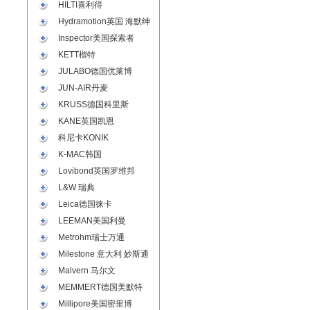
HILTI喜利得
Hydramotion英国 海默绅
Inspector美国探索者
KETT楷特
JULABO德国优莱博
JUN-AIR丹麦
KRUSS德国科里斯
KANE英国凯恩
科尼卡KONIK
K-MAC韩国
Lovibond英国罗维邦
L&W 瑞典
Leica德国徕卡
LEEMAN美国利曼
Metrohm瑞士万通
Milestone 意大利 妙斯通
Malvern 马尔文
MEMMERT德国美默特
Millipore美国密里博