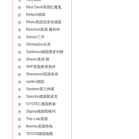
Red Devil美国红魔鬼
Retsch德国
Rheo美国流变传感器
Reichert美国 籁科特
Sanyo三洋
Shimadzu岛津
Sartorius德国赛多利斯
Sheen英国 顺
SPF美国奥谱美特
Sherwood英国舍吾
systec德国
Sentron荷兰绅通
Spectro德国斯派克
SYSTEC德国西泰
Sigma德国西格玛
The-Lab美国
thermo美国热电
TESTO德国德图