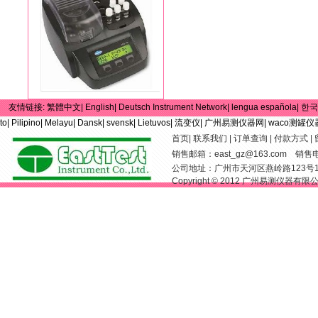
友情链接:
繁體中文|
English|
Deutsch Instrument Network|
lengua española|
한국
to|
Pilipino|
Melayu|
Dansk|
svensk|
Lietuvos|
流变仪|
广州易测仪器网|
waco测罐仪
首页
|
联系我们
|
订单查询
|
付款方式
|
销售邮箱：
east_gz@163.com
销售电话：
公司地址：广州市天河区燕岭路123号
Copyright © 2012 广州易测仪器有限公司 Al