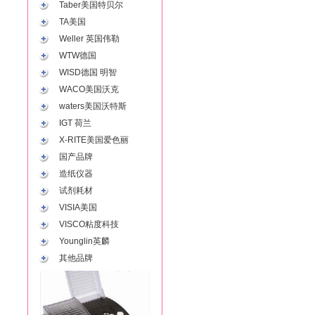
Taber美国特贝尔
TA美国
Weller 英国伟勒
WTW德国
WISD德国 明智
WACO美国沃克
waters美国沃特斯
IGT 荷兰
X-RITE美国爱色丽
国产品牌
造纸仪器
试剂耗材
VISIA美国
VISCO粘度科技
Younglin英麟
其他品牌