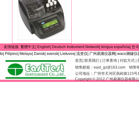
友情链接:
繁體中文|
English|
Deutsch Instrument Network|
lengua española|
한국
to|
Pilipino|
Melayu|
Dansk|
svensk|
Lietuvos|
流变仪|
广州易测仪器网|
waco测罐仪
首页
|
联系我们
|
订单查询
|
付款方式
|
销售邮箱：
east_gz@163.com
销售电话：
公司地址：广州市天河区燕岭路123号
Copyright © 2012 广州易测仪器有限公司 Al