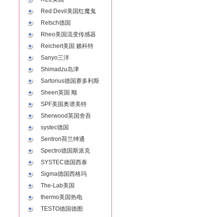
Red Devil美国红魔鬼
Retsch德国
Rheo美国流变传感器
Reichert美国 籁科特
Sanyo三洋
Shimadzu岛津
Sartorius德国赛多利斯
Sheen英国 顺
SPF美国奥谱美特
Sherwood英国舍吾
systec德国
Sentron荷兰绅通
Spectro德国斯派克
SYSTEC德国西泰
Sigma德国西格玛
The-Lab美国
thermo美国热电
TESTO德国德图