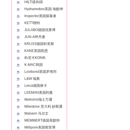
HILTI喜利得
Hydramotion英国 海默绅
Inspector美国探索者
KETT楷特
JULABO德国优莱博
JUN-AIR丹麦
KRUSS德国科里斯
KANE英国凯恩
科尼卡KONIK
K-MAC韩国
Lovibond英国罗维邦
L&W 瑞典
Leica德国徕卡
LEEMAN美国利曼
Metrohm瑞士万通
Milestone 意大利 妙斯通
Malvern 马尔文
MEMMERT德国美默特
Millipore美国密里博