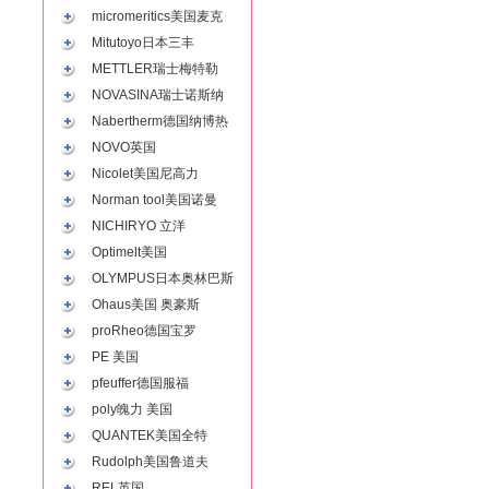
micromeritics美国麦克
Mitutoyo日本三丰
METTLER瑞士梅特勒
NOVASINA瑞士诺斯纳
Nabertherm德国纳博热
NOVO英国
Nicolet美国尼高力
Norman tool美国诺曼
NICHIRYO 立洋
Optimelt美国
OLYMPUS日本奥林巴斯
Ohaus美国 奥豪斯
proRheo德国宝罗
PE 美国
pfeuffer德国服福
poly魄力 美国
QUANTEK美国全特
Rudolph美国鲁道夫
REL英国