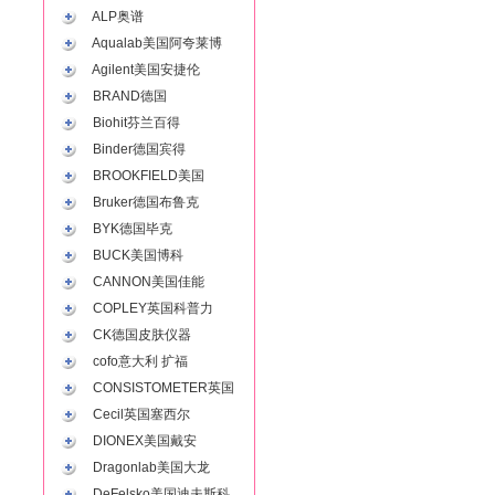
ALP奥谱
Aqualab美国阿夸莱博
Agilent美国安捷伦
BRAND德国
Biohit芬兰百得
Binder德国宾得
BROOKFIELD美国
Bruker德国布鲁克
BYK德国毕克
BUCK美国博科
CANNON美国佳能
COPLEY英国科普力
CK德国皮肤仪器
cofo意大利 扩福
CONSISTOMETER英国
Cecil英国塞西尔
DIONEX美国戴安
Dragonlab美国大龙
DeFelsko美国迪夫斯科