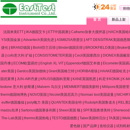
购物
首 页
新品上架
法国来美ETT
|
IKA德国艾卡
|
ETT中国易测
|
Caframo加拿大搅拌器
|
HACH美国哈
YSI美国金泉
|
Advantech美国先进
|
ASM825A滑度仪
|
AFT DENSITRAK美国德恩
捷伦
|
BRAND德国
|
Biohit芬兰百得
|
Binder德国宾得
|
BROOKFIELD美国
|
Bruke
器
|
cofo意大利 扩福
|
CONSISTOMETER英国
|
Cecil英国塞西尔
|
DIONEX美国戴安
国丹佛
|
ECOM欧盟易控
|
English XL VIT
|
Eppendorf德国艾本德
|
Elcometer英国
ater美国
|
Gardco美国加德纳
|
Grant美国格兰特
|
HORIBA堀场
|
HAAKE德国哈克
|
国优莱博
|
JUN-AIR丹麦
|
KRUSS德国科里斯
|
KANE英国凯恩
|
科尼卡KONIK
|
K-
lestone 意大利 妙斯通
|
Malvern 马尔文
|
MEMMERT德国美默特
|
Millipore美国密
therm德国纳博热
|
NOVO英国
|
Nicolet美国尼高力
|
Norman tool美国诺曼
|
NICHIR
euffer德国服福
|
poly魄力 美国
|
QUANTEK美国全特
|
Rudolph美国鲁道夫
|
REL英
madzu岛津
|
Sartorius德国赛多利斯
|
Sheen英国 顺
|
SPF美国奥谱美特
|
Sherwo
The-Lab美国
|
thermo美国热电
|
TESTO德国德图
|
Taber美国特贝尔
|
TA美国
|
Wel
爱色丽
|
国产品牌
|
造纸仪器
|
试剂耗材