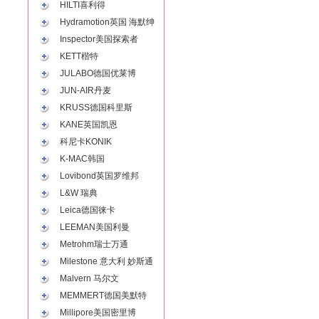
HILTI喜利得
Hydramotion英国 海默绅
Inspector美国探索者
KETT楷特
JULABO德国优莱博
JUN-AIR丹麦
KRUSS德国科里斯
KANE英国凯恩
科尼卡KONIK
K-MAC韩国
Lovibond英国罗维邦
L&W 瑞典
Leica德国徕卡
LEEMAN美国利曼
Metrohm瑞士万通
Milestone 意大利 妙斯通
Malvern 马尔文
MEMMERT德国美默特
Millipore美国密里博