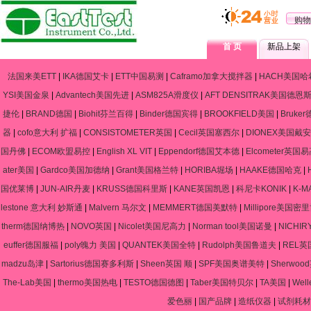
购物
首 页
新品上架
法国来美ETT
|
IKA德国艾卡
|
ETT中国易测
|
Caframo加拿大搅拌器
|
HACH美国哈
YSI美国金泉
|
Advantech美国先进
|
ASM825A滑度仪
|
AFT DENSITRAK美国德恩
捷伦
|
BRAND德国
|
Biohit芬兰百得
|
Binder德国宾得
|
BROOKFIELD美国
|
Bruke
器
|
cofo意大利 扩福
|
CONSISTOMETER英国
|
Cecil英国塞西尔
|
DIONEX美国戴安
国丹佛
|
ECOM欧盟易控
|
English XL VIT
|
Eppendorf德国艾本德
|
Elcometer英国
ater美国
|
Gardco美国加德纳
|
Grant美国格兰特
|
HORIBA堀场
|
HAAKE德国哈克
|
国优莱博
|
JUN-AIR丹麦
|
KRUSS德国科里斯
|
KANE英国凯恩
|
科尼卡KONIK
|
K-
lestone 意大利 妙斯通
|
Malvern 马尔文
|
MEMMERT德国美默特
|
Millipore美国密
therm德国纳博热
|
NOVO英国
|
Nicolet美国尼高力
|
Norman tool美国诺曼
|
NICHIR
euffer德国服福
|
poly魄力 美国
|
QUANTEK美国全特
|
Rudolph美国鲁道夫
|
REL英
madzu岛津
|
Sartorius德国赛多利斯
|
Sheen英国 顺
|
SPF美国奥谱美特
|
Sherwo
The-Lab美国
|
thermo美国热电
|
TESTO德国德图
|
Taber美国特贝尔
|
TA美国
|
Wel
爱色丽
|
国产品牌
|
造纸仪器
|
试剂耗材