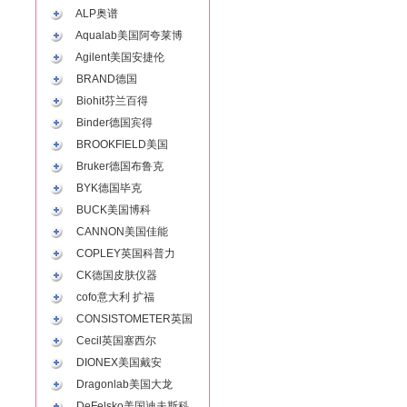
ALP奥谱
Aqualab美国阿夸莱博
Agilent美国安捷伦
BRAND德国
Biohit芬兰百得
Binder德国宾得
BROOKFIELD美国
Bruker德国布鲁克
BYK德国毕克
BUCK美国博科
CANNON美国佳能
COPLEY英国科普力
CK德国皮肤仪器
cofo意大利 扩福
CONSISTOMETER英国
Cecil英国塞西尔
DIONEX美国戴安
Dragonlab美国大龙
DeFelsko美国迪夫斯科