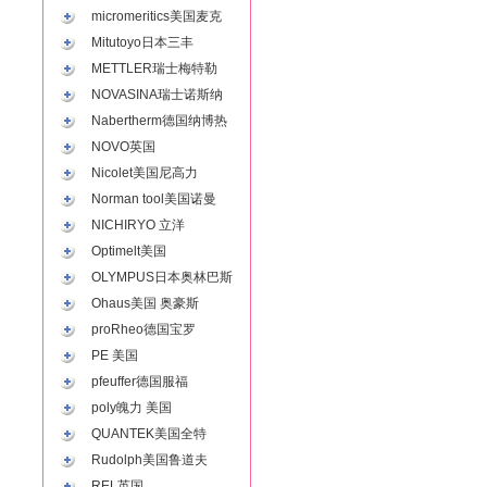
micromeritics美国麦克
Mitutoyo日本三丰
METTLER瑞士梅特勒
NOVASINA瑞士诺斯纳
Nabertherm德国纳博热
NOVO英国
Nicolet美国尼高力
Norman tool美国诺曼
NICHIRYO 立洋
Optimelt美国
OLYMPUS日本奥林巴斯
Ohaus美国 奥豪斯
proRheo德国宝罗
PE 美国
pfeuffer德国服福
poly魄力 美国
QUANTEK美国全特
Rudolph美国鲁道夫
REL英国