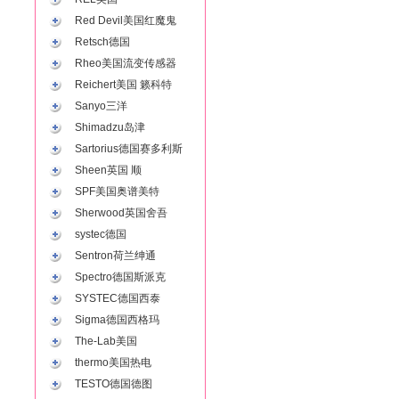
Red Devil美国红魔鬼
Retsch德国
Rheo美国流变传感器
Reichert美国 籁科特
Sanyo三洋
Shimadzu岛津
Sartorius德国赛多利斯
Sheen英国 顺
SPF美国奥谱美特
Sherwood英国舍吾
systec德国
Sentron荷兰绅通
Spectro德国斯派克
SYSTEC德国西泰
Sigma德国西格玛
The-Lab美国
thermo美国热电
TESTO德国德图