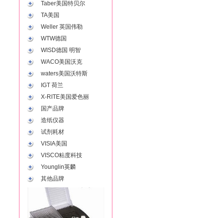
Taber美国特贝尔
TA美国
Weller 英国伟勒
WTW德国
WISD德国 明智
WACO美国沃克
waters美国沃特斯
IGT 荷兰
X-RITE美国爱色丽
国产品牌
造纸仪器
试剂耗材
VISIA美国
VISCO粘度科技
Younglin英麟
其他品牌