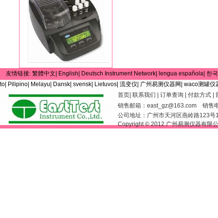
友情链接:
繁體中文|
English|
Deutsch Instrument Network|
lengua española|
한국
to|
Pilipino|
Melayu|
Dansk|
svensk|
Lietuvos|
流变仪|
广州易测仪器网|
waco测罐仪
首页
|
联系我们
|
订单查询
|
付款方式
|
销售邮箱：
east_gz@163.com
销售电话：
公司地址：广州市天河区燕岭路123号
Copyright © 2012 广州易测仪器有限公司 Al