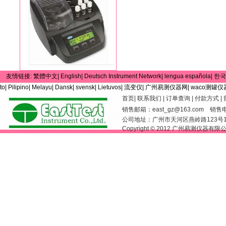
友情链接:
繁體中文|
English|
Deutsch Instrument Network|
lengua española|
한국
to|
Pilipino|
Melayu|
Dansk|
svensk|
Lietuvos|
流变仪|
广州易测仪器网|
waco测罐仪
首页
|
联系我们
|
订单查询
|
付款方式
|
销售邮箱：
east_gz@163.com
销售电话：
公司地址：广州市天河区燕岭路123号
Copyright © 2012 广州易测仪器有限公司 Al