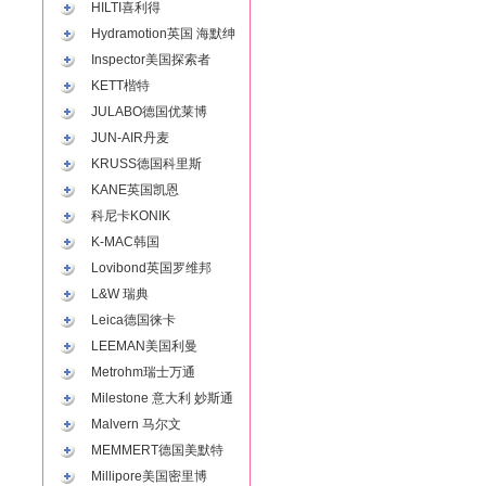
HILTI喜利得
Hydramotion英国 海默绅
Inspector美国探索者
KETT楷特
JULABO德国优莱博
JUN-AIR丹麦
KRUSS德国科里斯
KANE英国凯恩
科尼卡KONIK
K-MAC韩国
Lovibond英国罗维邦
L&W 瑞典
Leica德国徕卡
LEEMAN美国利曼
Metrohm瑞士万通
Milestone 意大利 妙斯通
Malvern 马尔文
MEMMERT德国美默特
Millipore美国密里博