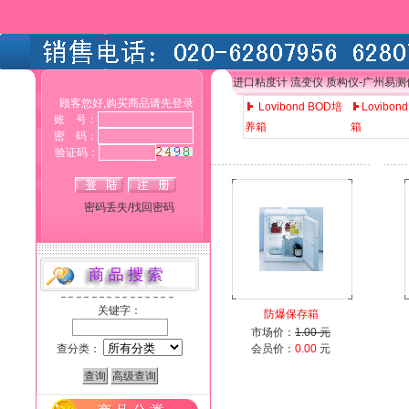
进口粘度计 流变仪 质构仪-广州易
顾客您好,购买商品请先登录
Lovibond BOD培
Lovibo
账 号：
养箱
箱
密 码：
验证码：
密码丢失/找回密码
关键字：
防爆保存箱
市场价：
1.00 元
查分类：
会员价：
0.00
元