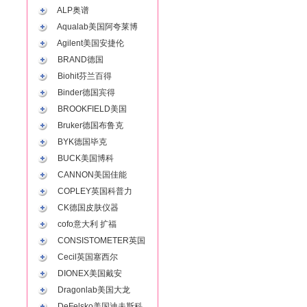
ALP奥谱
Aqualab美国阿夸莱博
Agilent美国安捷伦
BRAND德国
Biohit芬兰百得
Binder德国宾得
BROOKFIELD美国
Bruker德国布鲁克
BYK德国毕克
BUCK美国博科
CANNON美国佳能
COPLEY英国科普力
CK德国皮肤仪器
cofo意大利 扩福
CONSISTOMETER英国
Cecil英国塞西尔
DIONEX美国戴安
Dragonlab美国大龙
DeFelsko美国迪夫斯科