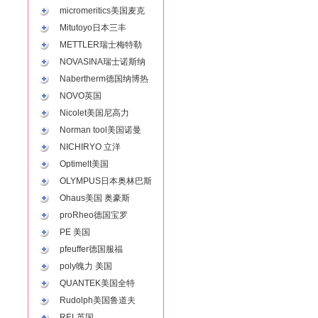
micromeritics美国麦克
Mitutoyo日本三丰
METTLER瑞士梅特勒
NOVASINA瑞士诺斯纳
Nabertherm德国纳博热
NOVO英国
Nicolet美国尼高力
Norman tool美国诺曼
NICHIRYO 立洋
Optimelt美国
OLYMPUS日本奥林巴斯
Ohaus美国 奥豪斯
proRheo德国宝罗
PE 美国
pfeuffer德国服福
poly魄力 美国
QUANTEK美国全特
Rudolph美国鲁道夫
REL英国