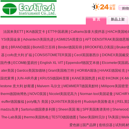
购物
首 页
新品上架
法国来美ETT
|
IKA德国艾卡
|
ETT中国易测
|
Caframo加拿大搅拌器
|
HACH美国哈
YSI美国金泉
|
Advantech美国先进
|
ASM825A滑度仪
|
AFT DENSITRAK美国德恩
捷伦
|
BRAND德国
|
Biohit芬兰百得
|
Binder德国宾得
|
BROOKFIELD美国
|
Bruke
器
|
cofo意大利 扩福
|
CONSISTOMETER英国
|
Cecil英国塞西尔
|
DIONEX美国戴安
国丹佛
|
ECOM欧盟易控
|
English XL VIT
|
Eppendorf德国艾本德
|
Elcometer英国
ater美国
|
Gardco美国加德纳
|
Grant美国格兰特
|
HORIBA堀场
|
HAAKE德国哈克
|
国优莱博
|
JUN-AIR丹麦
|
KRUSS德国科里斯
|
KANE英国凯恩
|
科尼卡KONIK
|
K-
lestone 意大利 妙斯通
|
Malvern 马尔文
|
MEMMERT德国美默特
|
Millipore美国密
therm德国纳博热
|
NOVO英国
|
Nicolet美国尼高力
|
Norman tool美国诺曼
|
NICHIR
euffer德国服福
|
poly魄力 美国
|
QUANTEK美国全特
|
Rudolph美国鲁道夫
|
REL英
madzu岛津
|
Sartorius德国赛多利斯
|
Sheen英国 顺
|
SPF美国奥谱美特
|
Sherwo
The-Lab美国
|
thermo美国热电
|
TESTO德国德图
|
Taber美国特贝尔
|
TA美国
|
Wel
爱色丽
|
国产品牌
|
造纸仪器
|
试剂耗材