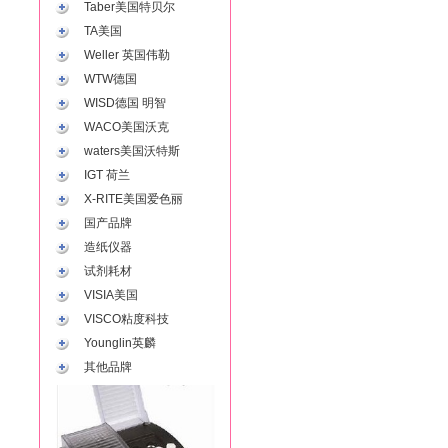
Taber美国特贝尔
TA美国
Weller 英国伟勒
WTW德国
WISD德国 明智
WACO美国沃克
waters美国沃特斯
IGT 荷兰
X-RITE美国爱色丽
国产品牌
造纸仪器
试剂耗材
VISIA美国
VISCO粘度科技
Younglin英麟
其他品牌