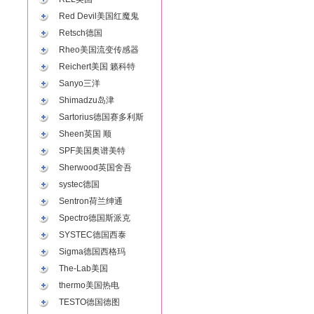
Red Devil美国红魔鬼
Retsch德国
Rheo美国流变传感器
Reichert美国 籁科特
Sanyo三洋
Shimadzu岛津
Sartorius德国赛多利斯
Sheen英国 顺
SPF美国奥谱美特
Sherwood英国舍吾
systec德国
Sentron荷兰绅通
Spectro德国斯派克
SYSTEC德国西泰
Sigma德国西格玛
The-Lab美国
thermo美国热电
TESTO德国德图