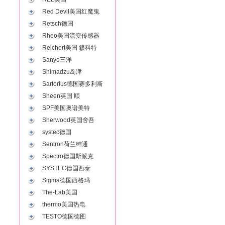
Red Devil美国红魔鬼
Retsch德国
Rheo美国流变传感器
Reichert美国 籁科特
Sanyo三洋
Shimadzu岛津
Sartorius德国赛多利斯
Sheen英国 顺
SPF美国奥谱美特
Sherwood英国舍吾
systec德国
Sentron荷兰绅通
Spectro德国斯派克
SYSTEC德国西泰
Sigma德国西格玛
The-Lab美国
thermo美国热电
TESTO德国德图