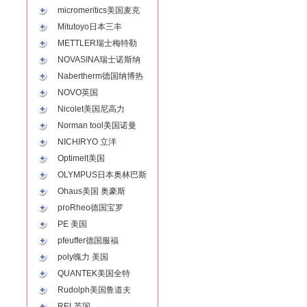
micromeritics美国麦克
Mitutoyo日本三丰
METTLER瑞士梅特勒
NOVASINA瑞士诺斯纳
Nabertherm德国纳博热
NOVO英国
Nicolet美国尼高力
Norman tool美国诺曼
NICHIRYO 立洋
Optimelt美国
OLYMPUS日本奥林巴斯
Ohaus美国 奥豪斯
proRheo德国宝罗
PE 美国
pfeuffer德国服福
poly魄力 美国
QUANTEK美国全特
Rudolph美国鲁道夫
REL英国