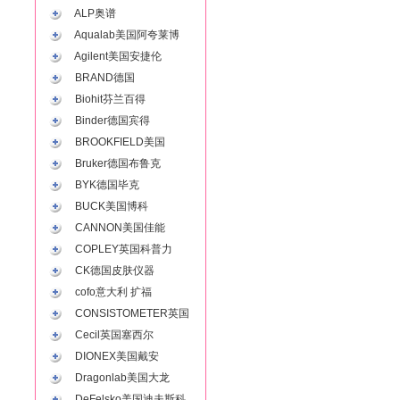
ALP奥谱
Aqualab美国阿夸莱博
Agilent美国安捷伦
BRAND德国
Biohit芬兰百得
Binder德国宾得
BROOKFIELD美国
Bruker德国布鲁克
BYK德国毕克
BUCK美国博科
CANNON美国佳能
COPLEY英国科普力
CK德国皮肤仪器
cofo意大利 扩福
CONSISTOMETER英国
Cecil英国塞西尔
DIONEX美国戴安
Dragonlab美国大龙
DeFelsko美国迪夫斯科