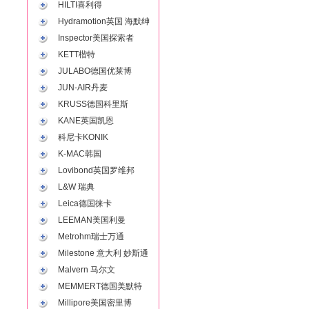
HILTI喜利得
Hydramotion英国 海默绅
Inspector美国探索者
KETT楷特
JULABO德国优莱博
JUN-AIR丹麦
KRUSS德国科里斯
KANE英国凯恩
科尼卡KONIK
K-MAC韩国
Lovibond英国罗维邦
L&W 瑞典
Leica德国徕卡
LEEMAN美国利曼
Metrohm瑞士万通
Milestone 意大利 妙斯通
Malvern 马尔文
MEMMERT德国美默特
Millipore美国密里博