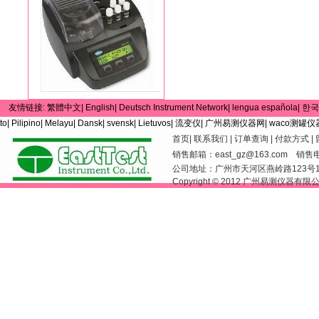
友情链接:
繁體中文|
English|
Deutsch Instrument Network|
lengua española|
한국
to|
Pilipino|
Melayu|
Dansk|
svensk|
Lietuvos|
流变仪|
广州易测仪器网|
waco测罐仪
首页
|
联系我们
|
订单查询
|
付款方式
|
销售邮箱：
east_gz@163.com
销售电话：
公司地址：广州市天河区燕岭路123号
Copyright © 2012 广州易测仪器有限公司 Al