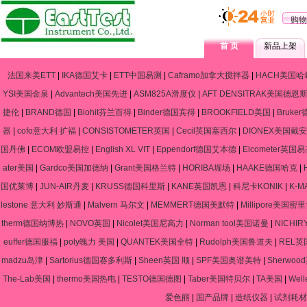
购物
首 页
新品上架
法国来美ETT
|
IKA德国艾卡
|
ETT中国易测
|
Caframo加拿大搅拌器
|
HACH美国哈
YSI美国金泉
|
Advantech美国先进
|
ASM825A滑度仪
|
AFT DENSITRAK美国德恩
捷伦
|
BRAND德国
|
Biohit芬兰百得
|
Binder德国宾得
|
BROOKFIELD美国
|
Bruke
器
|
cofo意大利 扩福
|
CONSISTOMETER英国
|
Cecil英国塞西尔
|
DIONEX美国戴安
国丹佛
|
ECOM欧盟易控
|
English XL VIT
|
Eppendorf德国艾本德
|
Elcometer英国
ater美国
|
Gardco美国加德纳
|
Grant美国格兰特
|
HORIBA堀场
|
HAAKE德国哈克
|
国优莱博
|
JUN-AIR丹麦
|
KRUSS德国科里斯
|
KANE英国凯恩
|
科尼卡KONIK
|
K-
lestone 意大利 妙斯通
|
Malvern 马尔文
|
MEMMERT德国美默特
|
Millipore美国密
therm德国纳博热
|
NOVO英国
|
Nicolet美国尼高力
|
Norman tool美国诺曼
|
NICHIR
euffer德国服福
|
poly魄力 美国
|
QUANTEK美国全特
|
Rudolph美国鲁道夫
|
REL英
madzu岛津
|
Sartorius德国赛多利斯
|
Sheen英国 顺
|
SPF美国奥谱美特
|
Sherwo
The-Lab美国
|
thermo美国热电
|
TESTO德国德图
|
Taber美国特贝尔
|
TA美国
|
Wel
爱色丽
|
国产品牌
|
造纸仪器
|
试剂耗材