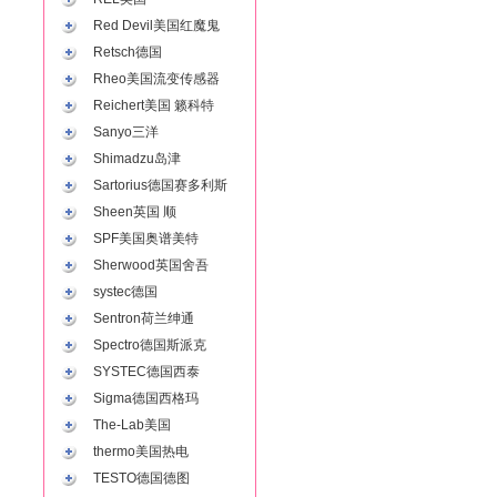
Red Devil美国红魔鬼
Retsch德国
Rheo美国流变传感器
Reichert美国 籁科特
Sanyo三洋
Shimadzu岛津
Sartorius德国赛多利斯
Sheen英国 顺
SPF美国奥谱美特
Sherwood英国舍吾
systec德国
Sentron荷兰绅通
Spectro德国斯派克
SYSTEC德国西泰
Sigma德国西格玛
The-Lab美国
thermo美国热电
TESTO德国德图