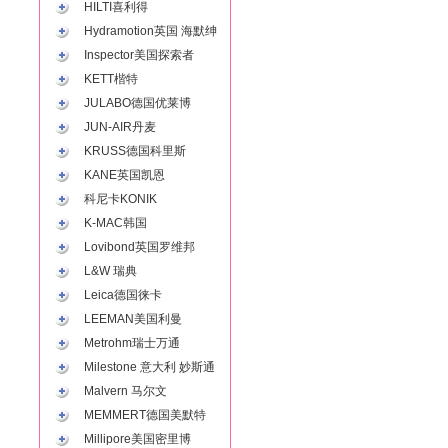
HILTI喜利得
Hydramotion英国 海默绅
Inspector美国探索者
KETT楷特
JULABO德国优莱博
JUN-AIR丹麦
KRUSS德国科里斯
KANE英国凯恩
科尼卡KONIK
K-MAC韩国
Lovibond英国罗维邦
L&W 瑞典
Leica德国徕卡
LEEMAN美国利曼
Metrohm瑞士万通
Milestone 意大利 妙斯通
Malvern 马尔文
MEMMERT德国美默特
Millipore美国密里博