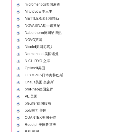
micromeritics美国麦克
Mitutoyo日本三丰
METTLER瑞士梅特勒
NOVASINA瑞士诺斯纳
Nabertherm德国纳博热
NOVO英国
Nicolet美国尼高力
Norman tool美国诺曼
NICHIRYO 立洋
Optimelt美国
OLYMPUS日本奥林巴斯
Ohaus美国 奥豪斯
proRheo德国宝罗
PE 美国
pfeuffer德国服福
poly魄力 美国
QUANTEK美国全特
Rudolph美国鲁道夫
REL英国