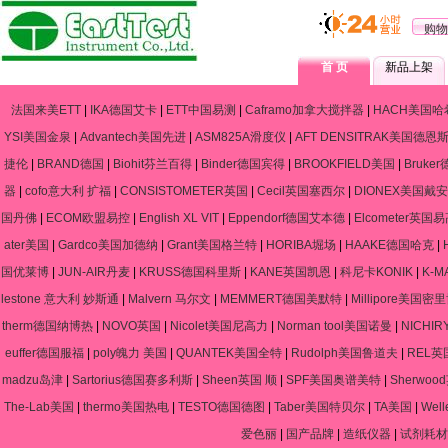
购物
首 页
新品上架
法国来美ETT
|
IKA德国艾卡
|
ETT中国易测
|
Caframo加拿大搅拌器
|
HACH美国哈
YSI美国金泉
|
Advantech美国先进
|
ASM825A滑度仪
|
AFT DENSITRAK美国德恩
捷伦
|
BRAND德国
|
Biohit芬兰百得
|
Binder德国宾得
|
BROOKFIELD美国
|
Bruke
器
|
cofo意大利 扩福
|
CONSISTOMETER英国
|
Cecil英国塞西尔
|
DIONEX美国戴安
国丹佛
|
ECOM欧盟易控
|
English XL VIT
|
Eppendorf德国艾本德
|
Elcometer英国
ater美国
|
Gardco美国加德纳
|
Grant美国格兰特
|
HORIBA堀场
|
HAAKE德国哈克
|
国优莱博
|
JUN-AIR丹麦
|
KRUSS德国科里斯
|
KANE英国凯恩
|
科尼卡KONIK
|
K-
lestone 意大利 妙斯通
|
Malvern 马尔文
|
MEMMERT德国美默特
|
Millipore美国密
therm德国纳博热
|
NOVO英国
|
Nicolet美国尼高力
|
Norman tool美国诺曼
|
NICHIR
euffer德国服福
|
poly魄力 美国
|
QUANTEK美国全特
|
Rudolph美国鲁道夫
|
REL英
madzu岛津
|
Sartorius德国赛多利斯
|
Sheen英国 顺
|
SPF美国奥谱美特
|
Sherwo
The-Lab美国
|
thermo美国热电
|
TESTO德国德图
|
Taber美国特贝尔
|
TA美国
|
Wel
爱色丽
|
国产品牌
|
造纸仪器
|
试剂耗材