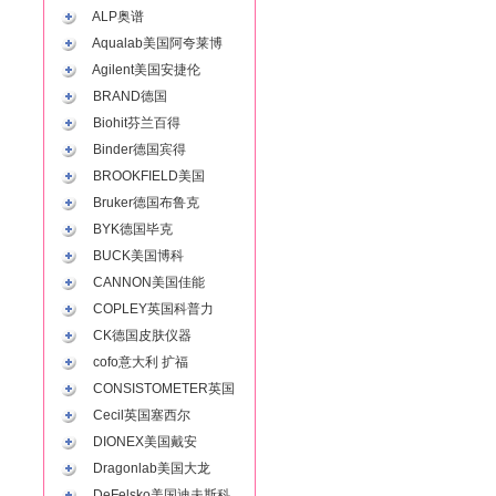
ALP奥谱
Aqualab美国阿夸莱博
Agilent美国安捷伦
BRAND德国
Biohit芬兰百得
Binder德国宾得
BROOKFIELD美国
Bruker德国布鲁克
BYK德国毕克
BUCK美国博科
CANNON美国佳能
COPLEY英国科普力
CK德国皮肤仪器
cofo意大利 扩福
CONSISTOMETER英国
Cecil英国塞西尔
DIONEX美国戴安
Dragonlab美国大龙
DeFelsko美国迪夫斯科