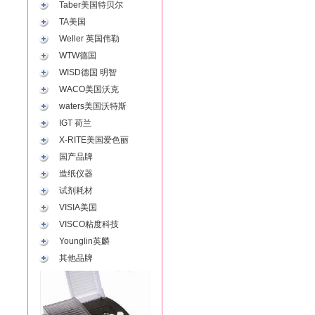
Taber美国特贝尔
TA美国
Weller 英国伟勒
WTW德国
WISD德国 明智
WACO美国沃克
waters美国沃特斯
IGT 荷兰
X-RITE美国爱色丽
国产品牌
造纸仪器
试剂耗材
VISIA美国
VISCO粘度科技
Younglin英麟
其他品牌