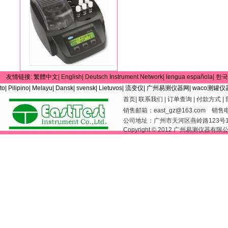
友情链接:
繁體中文|
English|
Deutsch Instrument Network|
lengua española|
한국
to|
Pilipino|
Melayu|
Dansk|
svensk|
Lietuvos|
流变仪|
广州易测仪器网|
waco测罐仪
首页
|
联系我们
|
订单查询
|
付款方式
|
销售邮箱：
east_gz@163.com
销售电话：
公司地址：广州市天河区燕岭路123号
Copyright © 2012 广州易测仪器有限公司 Al