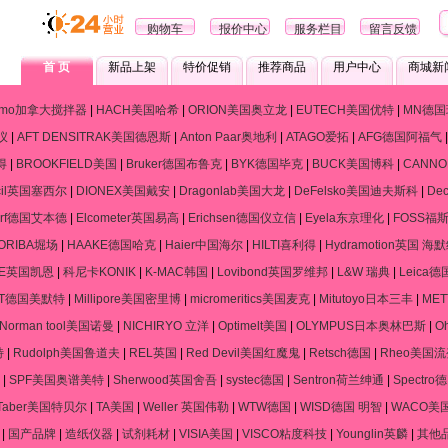
购物车
报价中心
服务栏目
留言反馈
首 页
新品上架
特价促销
推荐商品
用户中心
商城新
ramo加拿大搅拌器
|
HACH美国哈希
|
ORION美国奥立龙
|
EUTECH美国优特
|
MN德国
仪
|
AFT DENSITRAK美国德恩斯
|
Anton Paar奥地利
|
ATAGO爱拓
|
AFG德国阿福气
得
|
BROOKFIELD美国
|
Bruker德国布鲁克
|
BYK德国毕克
|
BUCK美国博科
|
CANN
cil英国塞西尔
|
DIONEX美国戴安
|
Dragonlab美国大龙
|
DeFelsko美国迪夫斯科
|
De
dorf德国艾本德
|
Elcometer英国易高
|
Erichsen德国仪立信
|
Eyela东京理化
|
FOSS福
ORIBA堀场
|
HAAKE德国哈克
|
Haier中国海尔
|
HILTI喜利得
|
Hydramotion英国 海
NE英国凯恩
|
科尼卡KONIK
|
K-MAC韩国
|
Lovibond英国罗维邦
|
L&W 瑞典
|
Leica
RT德国美默特
|
Millipore美国密里博
|
micromeritics美国麦克
|
Mitutoyo日本三丰
|
ME
Norman tool美国诺曼
|
NICHIRYO 立洋
|
Optimelt美国
|
OLYMPUS日本奥林巴斯
|
O
特
|
Rudolph美国鲁道夫
|
REL英国
|
Red Devil美国红魔鬼
|
Retsch德国
|
Rheo美国
|
SPF美国奥谱美特
|
Sherwood英国舍吾
|
systec德国
|
Sentron荷兰绅通
|
Spectr
Taber美国特贝尔
|
TA美国
|
Weller 英国伟勒
|
WTW德国
|
WISD德国 明智
|
WACO美
|
国产品牌
|
造纸仪器
|
试剂耗材
|
VISIA美国
|
VISCO粘度科技
|
Younglin英麟
|
其他