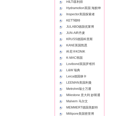
HILTI喜利得
Hydramotion英国 海默绅
Inspector美国探索者
KETT楷特
JULABO德国优莱博
JUN-AIR丹麦
KRUSS德国科里斯
KANE英国凯恩
科尼卡KONIK
K-MAC韩国
Lovibond英国罗维邦
L&W 瑞典
Leica德国徕卡
LEEMAN美国利曼
Metrohm瑞士万通
Milestone 意大利 妙斯通
Malvern 马尔文
MEMMERT德国美默特
Millipore美国密里博