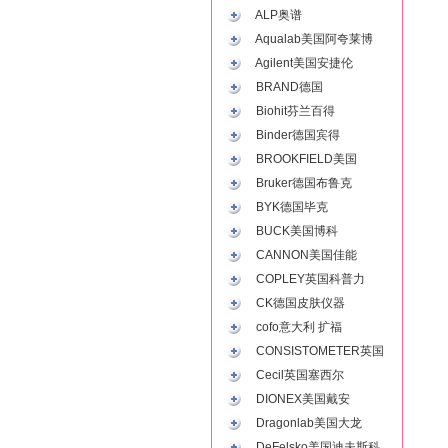
ALP奥谱
Aqualab美国阿夸莱博
Agilent美国安捷伦
BRAND德国
Biohit芬兰百得
Binder德国宾得
BROOKFIELD美国
Bruker德国布鲁克
BYK德国毕克
BUCK美国博科
CANNON美国佳能
COPLEY英国科普力
CK德国皮肤仪器
cofo意大利 扩福
CONSISTOMETER英国
Cecil英国塞西尔
DIONEX美国戴安
Dragonlab美国大龙
DeFelsko美国迪夫斯科