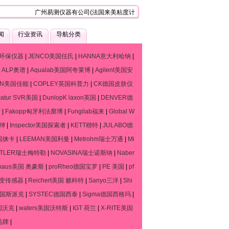
广州易测仪器有公司(法国来美粘度计、流变仪、质构仪技术服务中心)，是一
闻
行业资讯
导航分类
环保仪器
|
JENCO美国任氏
|
HANNA意大利哈纳
|
|
ALP奥谱
|
Aqualab美国阿夸莱博
|
Agilent美国安
ON美国佳能
|
COPLEY英国科普力
|
CK德国皮肤仪
catur SVR美国
|
DunlopK laxon英国
|
DENVER德
斯
|
Fakopp匈牙利法廓博
|
Fungilab福来
|
Global W
默绅
|
Inspector美国探索者
|
KETT楷特
|
JULABO德
德国徕卡
|
LEEMAN美国利曼
|
Metrohm瑞士万通
|
Mi
TTLER瑞士梅特勒
|
NOVASINA瑞士诺斯纳
|
Naber
haus美国 奥豪斯
|
proRheo德国宝罗
|
PE 美国
|
pf
流变传感器
|
Reichert美国 籁科特
|
Sanyo三洋
|
Shi
o德国斯派克
|
SYSTEC德国西泰
|
Sigma德国西格玛
|
国沃克
|
waters美国沃特斯
|
IGT 荷兰
|
X-RITE美国
品牌
|