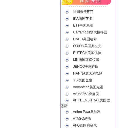
法国来美ETT
IKA德国艾卡
ETT中国易测
Caframo加拿大搅拌器
HACH美国哈希
ORION美国奥立龙
EUTECH美国优特
MN德国环保仪器
JENCO美国任氏
HANNA意大利哈纳
YSI美国金泉
Advantech美国先进
ASM825A滑度仪
AFT DENSITRAK美国德
恩斯
Anton Paar奥地利
ATAGO爱拓
AFG德国阿福气