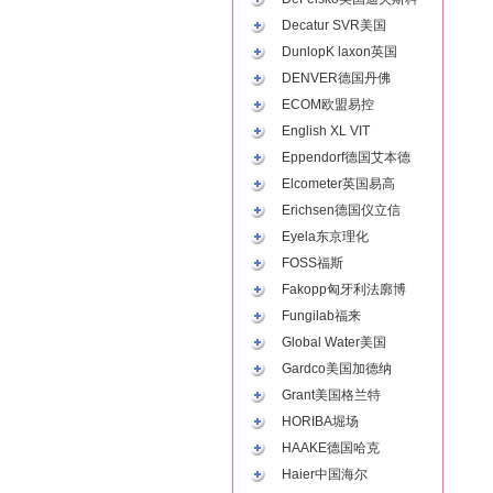
Decatur SVR美国
DunlopK laxon英国
DENVER德国丹佛
ECOM欧盟易控
English XL VIT
Eppendorf德国艾本德
Elcometer英国易高
Erichsen德国仪立信
Eyela东京理化
FOSS福斯
Fakopp匈牙利法廓博
Fungilab福来
Global Water美国
Gardco美国加德纳
Grant美国格兰特
HORIBA堀场
HAAKE德国哈克
Haier中国海尔