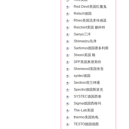
Red Devil美国红魔鬼
Retsch德国
Rheo美国流变传感器
Reichert美国 籁科特
Sanyo三洋
Shimadzu岛津
Sartorius德国赛多利斯
Sheen英国 顺
SPF美国奥谱美特
Sherwood英国舍吾
systec德国
Sentron荷兰绅通
Spectro德国斯派克
SYSTEC德国西泰
Sigma德国西格玛
The-Lab美国
thermo美国热电
TESTO德国德图