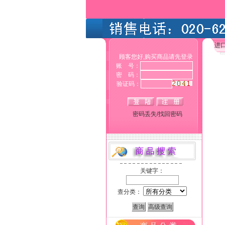
进
顾客您好,购买商品请先登录
账 号：
密 码：
验证码：
密码丢失/找回密码
关键字：
查分类：