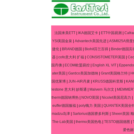
法国来美ETT
|
IKA德国艾卡
|
ETT中国易测
|
Caf
YSI美国金泉
|
Advantech美国先进
|
ASM825A滑度
捷伦
|
BRAND德国
|
Biohit芬兰百得
|
Binder德国宾
器
|
cofo意大利 扩福
|
CONSISTOMETER英国
|
Ce
国丹佛
|
ECOM欧盟易控
|
English XL VIT
|
Eppen
ater美国
|
Gardco美国加德纳
|
Grant美国格兰特
|
H
国优莱博
|
JUN-AIR丹麦
|
KRUSS德国科里斯
|
KA
lestone 意大利 妙斯通
|
Malvern 马尔文
|
MEMME
therm德国纳博热
|
NOVO英国
|
Nicolet美国尼高力
|
euffer德国服福
|
poly魄力 美国
|
QUANTEK美国全
madzu岛津
|
Sartorius德国赛多利斯
|
Sheen英国 顺
The-Lab美国
|
thermo美国热电
|
TESTO德国德图
|
爱色丽