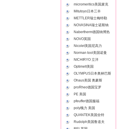
micromeritics美国麦克
Mitutoyo日本三丰
METTLER瑞士梅特勒
NOVASINA瑞士诺斯纳
Nabertherm德国纳博热
NOVO英国
Nicolet美国尼高力
Norman tool美国诺曼
NICHIRYO 立洋
Optimelt美国
OLYMPUS日本奥林巴斯
Ohaus美国 奥豪斯
proRheo德国宝罗
PE 美国
pfeuffer德国服福
poly魄力 美国
QUANTEK美国全特
Rudolph美国鲁道夫
REL英国