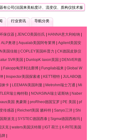
司(法国来美粘度计、流变仪、质构仪技术服务中心)，是一家专门提供世界各知名品
闻
行业资讯
导航分类
环保仪器
|
JENCO美国任氏
|
HANNA意大利哈纳
|
|
ALP奥谱
|
Aqualab美国阿夸莱博
|
Agilent美国安
ON美国佳能
|
COPLEY英国科普力
|
CK德国皮肤仪
catur SVR美国
|
DunlopK laxon英国
|
DENVER德
斯
|
Fakopp匈牙利法廓博
|
Fungilab福来
|
Global W
默绅
|
Inspector美国探索者
|
KETT楷特
|
JULABO德
德国徕卡
|
LEEMAN美国利曼
|
Metrohm瑞士万通
|
Mi
TTLER瑞士梅特勒
|
NOVASINA瑞士诺斯纳
|
Naber
haus美国 奥豪斯
|
proRheo德国宝罗
|
PE 美国
|
pf
流变传感器
|
Reichert美国 籁科特
|
Sanyo三洋
|
Shi
o德国斯派克
|
SYSTEC德国西泰
|
Sigma德国西格玛
|
国沃克
|
waters美国沃特斯
|
IGT 荷兰
|
X-RITE美国
品牌
|