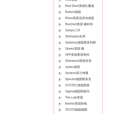
Red Devil美国红魔鬼
Retsch德国
Rheo美国流变传感器
Reichert美国 籁科特
Sanyo三洋
Shimadzu岛津
Sartorius德国赛多利斯
Sheen英国 顺
SPF美国奥谱美特
Sherwood英国舍吾
systec德国
Sentron荷兰绅通
Spectro德国斯派克
SYSTEC德国西泰
Sigma德国西格玛
The-Lab美国
thermo美国热电
TESTO德国德图