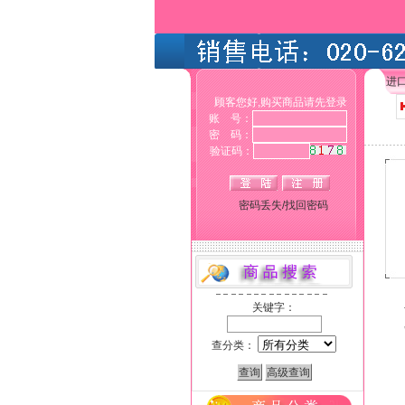
进
顾客您好,购买商品请先登录
账 号：
密 码：
验证码：
密码丢失/找回密码
关键字：
查分类：