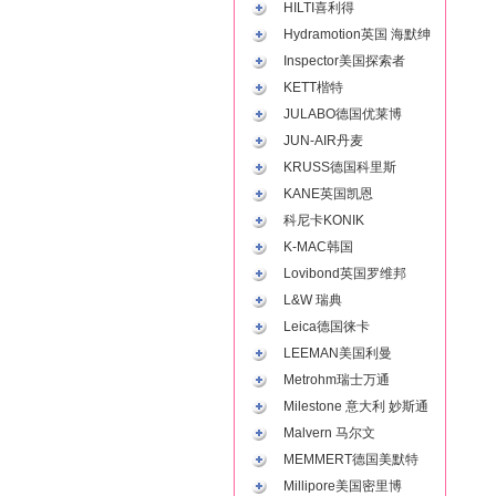
HILTI喜利得
Hydramotion英国 海默绅
Inspector美国探索者
KETT楷特
JULABO德国优莱博
JUN-AIR丹麦
KRUSS德国科里斯
KANE英国凯恩
科尼卡KONIK
K-MAC韩国
Lovibond英国罗维邦
L&W 瑞典
Leica德国徕卡
LEEMAN美国利曼
Metrohm瑞士万通
Milestone 意大利 妙斯通
Malvern 马尔文
MEMMERT德国美默特
Millipore美国密里博