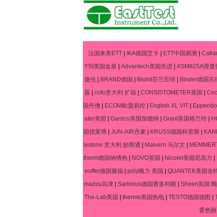
法国来美ETT
|
IKA德国艾卡
|
ETT中国易测
|
Caf
YSI美国金泉
|
Advantech美国先进
|
ASM825A滑度
捷伦
|
BRAND德国
|
Biohit芬兰百得
|
Binder德国宾
器
|
cofo意大利 扩福
|
CONSISTOMETER英国
|
Ce
国丹佛
|
ECOM欧盟易控
|
English XL VIT
|
Eppen
ater美国
|
Gardco美国加德纳
|
Grant美国格兰特
|
H
国优莱博
|
JUN-AIR丹麦
|
KRUSS德国科里斯
|
KA
lestone 意大利 妙斯通
|
Malvern 马尔文
|
MEMME
therm德国纳博热
|
NOVO英国
|
Nicolet美国尼高力
|
euffer德国服福
|
poly魄力 美国
|
QUANTEK美国全
madzu岛津
|
Sartorius德国赛多利斯
|
Sheen英国 顺
The-Lab美国
|
thermo美国热电
|
TESTO德国德图
|
爱色丽