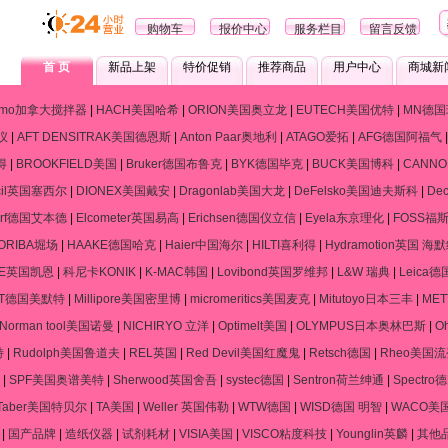
广州易测仪器有公
购物车
报价中心
服务栏目
留言反馈
首 页
新品上架
特价促销
推荐商品
用户中心
商城新
ramo加拿大搅拌器
|
HACH美国哈希
|
ORION美国奥立龙
|
EUTECH美国优特
|
MN德国
仪
|
AFT DENSITRAK美国德恩斯
|
Anton Paar奥地利
|
ATAGO爱拓
|
AFG德国阿福气
得
|
BROOKFIELD美国
|
Bruker德国布鲁克
|
BYK德国毕克
|
BUCK美国博科
|
CANN
cil英国塞西尔
|
DIONEX美国戴安
|
Dragonlab美国大龙
|
DeFelsko美国迪夫斯科
|
De
dorf德国艾本德
|
Elcometer英国易高
|
Erichsen德国仪立信
|
Eyela东京理化
|
FOSS福
ORIBA堀场
|
HAAKE德国哈克
|
Haier中国海尔
|
HILTI喜利得
|
Hydramotion英国 海
NE英国凯恩
|
科尼卡KONIK
|
K-MAC韩国
|
Lovibond英国罗维邦
|
L&W 瑞典
|
Leica
RT德国美默特
|
Millipore美国密里博
|
micromeritics美国麦克
|
Mitutoyo日本三丰
|
ME
Norman tool美国诺曼
|
NICHIRYO 立洋
|
Optimelt美国
|
OLYMPUS日本奥林巴斯
|
O
特
|
Rudolph美国鲁道夫
|
REL英国
|
Red Devil美国红魔鬼
|
Retsch德国
|
Rheo美国
|
SPF美国奥谱美特
|
Sherwood英国舍吾
|
systec德国
|
Sentron荷兰绅通
|
Spectr
Taber美国特贝尔
|
TA美国
|
Weller 英国伟勒
|
WTW德国
|
WISD德国 明智
|
WACO美
|
国产品牌
|
造纸仪器
|
试剂耗材
|
VISIA美国
|
VISCO粘度科技
|
Younglin英麟
|
其他