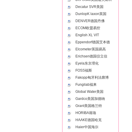
Decatur SVR美国
DunlopK laxon英国
DENVER德国丹佛
ECOM欧盟易控
English XL VIT
Eppendorf德国艾本德
Elcometer英国易高
Erichsen德国仪立信
Eyela东京理化
FOSS福斯
Fakopp匈牙利法廓博
Fungilab福来
Global Water美国
Gardco美国加德纳
Grant美国格兰特
HORIBA堀场
HAAKE德国哈克
Haier中国海尔