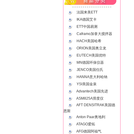
法国来美ETT
IKA德国艾卡
ETT中国易测
Caframo加拿大搅拌器
HACH美国哈希
ORION美国奥立龙
EUTECH美国优特
MN德国环保仪器
JENCO美国任氏
HANNA意大利哈纳
YSI美国金泉
Advantech美国先进
ASM825A滑度仪
AFT DENSITRAK美国德
恩斯
Anton Paar奥地利
ATAGO爱拓
AFG德国阿福气