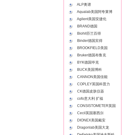
ALP奥谱
Aqualab美国阿夸莱博
Agilent美国安捷伦
BRAND德国
Biohit芬兰百得
Binder德国宾得
BROOKFIELD美国
Bruker德国布鲁克
BYK德国毕克
BUCK美国博科
CANNON美国佳能
COPLEY英国科普力
CK德国皮肤仪器
cofo意大利 扩福
CONSISTOMETER英国
Cecil英国塞西尔
DIONEX美国戴安
Dragonlab美国大龙
DeFelsko美国迪夫斯科