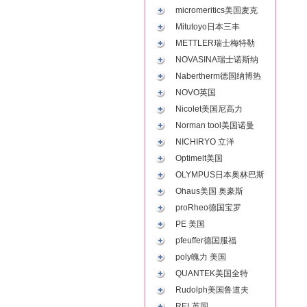
micromeritics美国麦克
Mitutoyo日本三丰
METTLER瑞士梅特勒
NOVASINA瑞士诺斯纳
Nabertherm德国纳博热
NOVO英国
Nicolet美国尼高力
Norman tool美国诺曼
NICHIRYO 立洋
Optimelt美国
OLYMPUS日本奥林巴斯
Ohaus美国 奥豪斯
proRheo德国宝罗
PE 美国
pfeuffer德国服福
poly魄力 美国
QUANTEK美国全特
Rudolph美国鲁道夫
REL英国