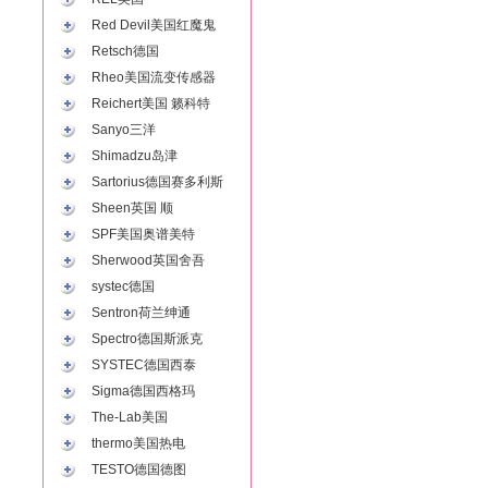
Red Devil美国红魔鬼
Retsch德国
Rheo美国流变传感器
Reichert美国 籁科特
Sanyo三洋
Shimadzu岛津
Sartorius德国赛多利斯
Sheen英国 顺
SPF美国奥谱美特
Sherwood英国舍吾
systec德国
Sentron荷兰绅通
Spectro德国斯派克
SYSTEC德国西泰
Sigma德国西格玛
The-Lab美国
thermo美国热电
TESTO德国德图