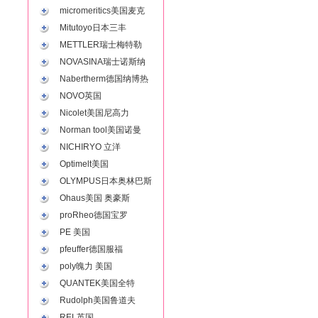
micromeritics美国麦克
Mitutoyo日本三丰
METTLER瑞士梅特勒
NOVASINA瑞士诺斯纳
Nabertherm德国纳博热
NOVO英国
Nicolet美国尼高力
Norman tool美国诺曼
NICHIRYO 立洋
Optimelt美国
OLYMPUS日本奥林巴斯
Ohaus美国 奥豪斯
proRheo德国宝罗
PE 美国
pfeuffer德国服福
poly魄力 美国
QUANTEK美国全特
Rudolph美国鲁道夫
REL英国