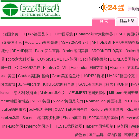
购物
首 页
新品上架
法国来美ETT
|
IKA德国艾卡
|
ETT中国易测
|
Caframo加拿大搅拌器
|
HACH美国哈
YSI美国金泉
|
Advantech美国先进
|
ASM825A滑度仪
|
AFT DENSITRAK美国德恩
捷伦
|
BRAND德国
|
Biohit芬兰百得
|
Binder德国宾得
|
BROOKFIELD美国
|
Bruke
器
|
cofo意大利 扩福
|
CONSISTOMETER英国
|
Cecil英国塞西尔
|
DIONEX美国戴安
国丹佛
|
ECOM欧盟易控
|
English XL VIT
|
Eppendorf德国艾本德
|
Elcometer英国
ater美国
|
Gardco美国加德纳
|
Grant美国格兰特
|
HORIBA堀场
|
HAAKE德国哈克
|
国优莱博
|
JUN-AIR丹麦
|
KRUSS德国科里斯
|
KANE英国凯恩
|
科尼卡KONIK
|
K-
lestone 意大利 妙斯通
|
Malvern 马尔文
|
MEMMERT德国美默特
|
Millipore美国密
therm德国纳博热
|
NOVO英国
|
Nicolet美国尼高力
|
Norman tool美国诺曼
|
NICHIR
euffer德国服福
|
poly魄力 美国
|
QUANTEK美国全特
|
Rudolph美国鲁道夫
|
REL英
madzu岛津
|
Sartorius德国赛多利斯
|
Sheen英国 顺
|
SPF美国奥谱美特
|
Sherwo
The-Lab美国
|
thermo美国热电
|
TESTO德国德图
|
Taber美国特贝尔
|
TA美国
|
Wel
爱色丽
|
国产品牌
|
造纸仪器
|
试剂耗材