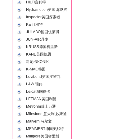
HILTI喜利得
Hydramotion英国 海默绅
Inspector美国探索者
KETT楷特
JULABO德国优莱博
JUN-AIR丹麦
KRUSS德国科里斯
KANE英国凯恩
科尼卡KONIK
K-MAC韩国
Lovibond英国罗维邦
L&W 瑞典
Leica德国徕卡
LEEMAN美国利曼
Metrohm瑞士万通
Milestone 意大利 妙斯通
Malvern 马尔文
MEMMERT德国美默特
Millipore美国密里博