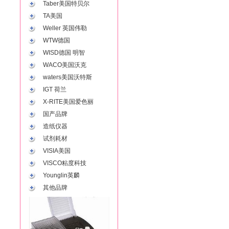
Taber美国特贝尔
TA美国
Weller 英国伟勒
WTW德国
WISD德国 明智
WACO美国沃克
waters美国沃特斯
IGT 荷兰
X-RITE美国爱色丽
国产品牌
造纸仪器
试剂耗材
VISIA美国
VISCO粘度科技
Younglin英麟
其他品牌