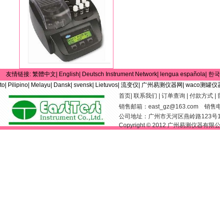
友情链接:
繁體中文|
English|
Deutsch Instrument Network|
lengua española|
한국
to|
Pilipino|
Melayu|
Dansk|
svensk|
Lietuvos|
流变仪|
广州易测仪器网|
waco测罐仪
首页
|
联系我们
|
订单查询
|
付款方式
|
销售邮箱：
east_gz@163.com
销售电话：
公司地址：广州市天河区燕岭路123号
Copyright © 2012 广州易测仪器有限公司 Al