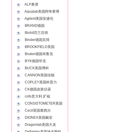
ALP奥谱
Aqualab美国阿夸莱博
Agilent美国安捷伦
BRAND德国
Biohit芬兰百得
Binder德国宾得
BROOKFIELD美国
Bruker德国布鲁克
BYK德国毕克
BUCK美国博科
CANNON美国佳能
COPLEY英国科普力
CK德国皮肤仪器
cofo意大利 扩福
CONSISTOMETER英国
Cecil英国塞西尔
DIONEX美国戴安
Dragonlab美国大龙
DeFelsko美国迪夫斯科