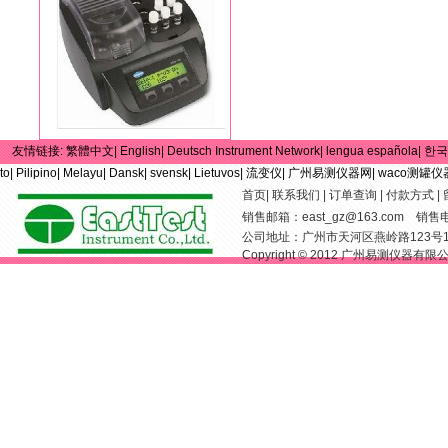
友情链接:
繁體中文|
English|
Deutsch Instrument Network|
lengua española|
한국
to|
Pilipino|
Melayu|
Dansk|
svensk|
Lietuvos|
流变仪|
广州易测仪器网|
waco测罐仪
首页
|
联系我们
|
订单查询
|
付款方式
|
销售邮箱：
east_gz@163.com
销售电话：
公司地址：广州市天河区燕岭路123号
Copyright © 2012 广州易测仪器有限公司 Al