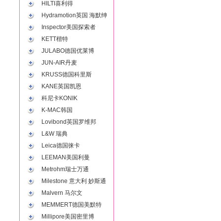
HILTI喜利得
Hydramotion英国 海默绅
Inspector美国探索者
KETT楷特
JULABO德国优莱博
JUN-AIR丹麦
KRUSS德国科里斯
KANE英国凯恩
科尼卡KONIK
K-MAC韩国
Lovibond英国罗维邦
L&W 瑞典
Leica德国徕卡
LEEMAN美国利曼
Metrohm瑞士万通
Milestone 意大利 妙斯通
Malvern 马尔文
MEMMERT德国美默特
Millipore美国密里博