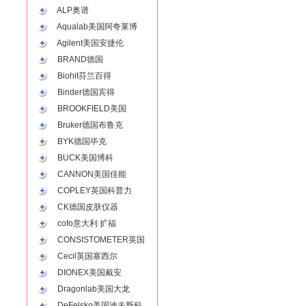
ALP奥谱
Aqualab美国阿夸莱博
Agilent美国安捷伦
BRAND德国
Biohit芬兰百得
Binder德国宾得
BROOKFIELD美国
Bruker德国布鲁克
BYK德国毕克
BUCK美国博科
CANNON美国佳能
COPLEY英国科普力
CK德国皮肤仪器
cofo意大利 扩福
CONSISTOMETER英国
Cecil英国塞西尔
DIONEX美国戴安
Dragonlab美国大龙
DeFelsko美国迪夫斯科