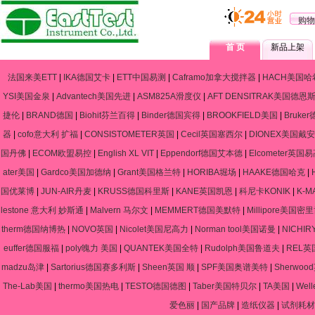
购物
首 页
新品上架
法国来美ETT
|
IKA德国艾卡
|
ETT中国易测
|
Caframo加拿大搅拌器
|
HACH美国哈
YSI美国金泉
|
Advantech美国先进
|
ASM825A滑度仪
|
AFT DENSITRAK美国德恩
捷伦
|
BRAND德国
|
Biohit芬兰百得
|
Binder德国宾得
|
BROOKFIELD美国
|
Bruke
器
|
cofo意大利 扩福
|
CONSISTOMETER英国
|
Cecil英国塞西尔
|
DIONEX美国戴安
国丹佛
|
ECOM欧盟易控
|
English XL VIT
|
Eppendorf德国艾本德
|
Elcometer英国
ater美国
|
Gardco美国加德纳
|
Grant美国格兰特
|
HORIBA堀场
|
HAAKE德国哈克
|
国优莱博
|
JUN-AIR丹麦
|
KRUSS德国科里斯
|
KANE英国凯恩
|
科尼卡KONIK
|
K-
lestone 意大利 妙斯通
|
Malvern 马尔文
|
MEMMERT德国美默特
|
Millipore美国密
therm德国纳博热
|
NOVO英国
|
Nicolet美国尼高力
|
Norman tool美国诺曼
|
NICHIR
euffer德国服福
|
poly魄力 美国
|
QUANTEK美国全特
|
Rudolph美国鲁道夫
|
REL英
madzu岛津
|
Sartorius德国赛多利斯
|
Sheen英国 顺
|
SPF美国奥谱美特
|
Sherwo
The-Lab美国
|
thermo美国热电
|
TESTO德国德图
|
Taber美国特贝尔
|
TA美国
|
Wel
爱色丽
|
国产品牌
|
造纸仪器
|
试剂耗材