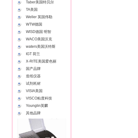
Taber美国特贝尔
TA美国
Weller 英国伟勒
WTW德国
WISD德国 明智
WACO美国沃克
waters美国沃特斯
IGT 荷兰
X-RITE美国爱色丽
国产品牌
造纸仪器
试剂耗材
VISIA美国
VISCO粘度科技
Younglin英麟
其他品牌