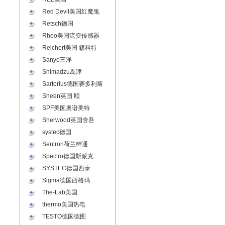
Red Devil美国红魔鬼
Retsch德国
Rheo美国流变传感器
Reichert美国 籁科特
Sanyo三洋
Shimadzu岛津
Sartorius德国赛多利斯
Sheen英国 顺
SPF美国奥谱美特
Sherwood英国舍吾
systec德国
Sentron荷兰绅通
Spectro德国斯派克
SYSTEC德国西泰
Sigma德国西格玛
The-Lab美国
thermo美国热电
TESTO德国德图