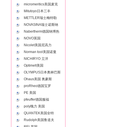
micromeritics美国麦克
Mitutoyo日本三丰
METTLER瑞士梅特勒
NOVASINA瑞士诺斯纳
Nabertherm德国纳博热
NOVO英国
Nicolet美国尼高力
Norman tool美国诺曼
NICHIRYO 立洋
Optimelt美国
OLYMPUS日本奥林巴斯
Ohaus美国 奥豪斯
proRheo德国宝罗
PE 美国
pfeuffer德国服福
poly魄力 美国
QUANTEK美国全特
Rudolph美国鲁道夫
REL英国