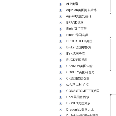
ALP奥谱
Aqualab美国阿夸莱博
Agilent美国安捷伦
BRAND德国
Biohit芬兰百得
Binder德国宾得
BROOKFIELD美国
Bruker德国布鲁克
BYK德国毕克
BUCK美国博科
CANNON美国佳能
COPLEY英国科普力
CK德国皮肤仪器
cofo意大利 扩福
CONSISTOMETER英国
Cecil英国塞西尔
DIONEX美国戴安
Dragonlab美国大龙
DeFelsko美国迪夫斯科