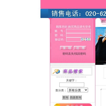
进
顾客您好,购买商品请先登录
账 号：
密 码：
验证码：
密码丢失/找回密码
关键字：
查分类：