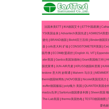
法国来美ETT
|
IKA德国艾卡
|
ETT中国易测
|
Caf
YSI美国金泉
|
Advantech美国先进
|
ASM825A滑度
捷伦
|
BRAND德国
|
Biohit芬兰百得
|
Binder德国宾
器
|
cofo意大利 扩福
|
CONSISTOMETER英国
|
Ce
国丹佛
|
ECOM欧盟易控
|
English XL VIT
|
Eppen
ater美国
|
Gardco美国加德纳
|
Grant美国格兰特
|
H
国优莱博
|
JUN-AIR丹麦
|
KRUSS德国科里斯
|
KA
lestone 意大利 妙斯通
|
Malvern 马尔文
|
MEMME
therm德国纳博热
|
NOVO英国
|
Nicolet美国尼高力
|
euffer德国服福
|
poly魄力 美国
|
QUANTEK美国全
madzu岛津
|
Sartorius德国赛多利斯
|
Sheen英国 顺
The-Lab美国
|
thermo美国热电
|
TESTO德国德图
|
爱色丽