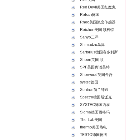
Red Devil美国红魔鬼
Retsch德国
Rheo美国流变传感器
Reichert美国 籁科特
Sanyo三洋
Shimadzu岛津
Sartorius德国赛多利斯
Sheen英国 顺
SPF美国奥谱美特
Sherwood英国舍吾
systec德国
Sentron荷兰绅通
Spectro德国斯派克
SYSTEC德国西泰
Sigma德国西格玛
The-Lab美国
thermo美国热电
TESTO德国德图