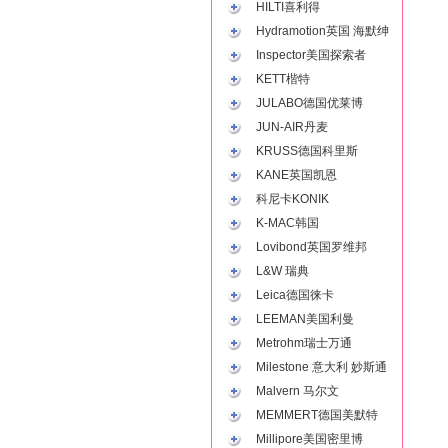
HILTI喜利得
Hydramotion英国 海默绅
Inspector美国探索者
KETT楷特
JULABO德国优莱博
JUN-AIR丹麦
KRUSS德国科里斯
KANE英国凯恩
科尼卡KONIK
K-MAC韩国
Lovibond英国罗维邦
L&W 瑞典
Leica德国徕卡
LEEMAN美国利曼
Metrohm瑞士万通
Milestone 意大利 妙斯通
Malvern 马尔文
MEMMERT德国美默特
Millipore美国密里博