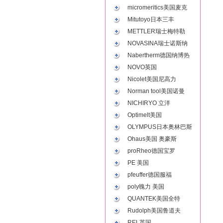
micromeritics美国麦克
Mitutoyo日本三丰
METTLER瑞士梅特勒
NOVASINA瑞士诺斯纳
Nabertherm德国纳博热
NOVO英国
Nicolet美国尼高力
Norman tool美国诺曼
NICHIRYO 立洋
Optimelt美国
OLYMPUS日本奥林巴斯
Ohaus美国 奥豪斯
proRheo德国宝罗
PE 美国
pfeuffer德国服福
poly魄力 美国
QUANTEK美国全特
Rudolph美国鲁道夫
REL英国