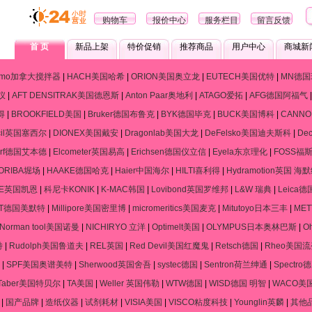
购物车
报价中心
服务栏目
留言反馈
首 页
新品上架
特价促销
推荐商品
用户中心
商城新
ramo加拿大搅拌器
|
HACH美国哈希
|
ORION美国奥立龙
|
EUTECH美国优特
|
MN德国
仪
|
AFT DENSITRAK美国德恩斯
|
Anton Paar奥地利
|
ATAGO爱拓
|
AFG德国阿福气
得
|
BROOKFIELD美国
|
Bruker德国布鲁克
|
BYK德国毕克
|
BUCK美国博科
|
CANN
cil英国塞西尔
|
DIONEX美国戴安
|
Dragonlab美国大龙
|
DeFelsko美国迪夫斯科
|
De
dorf德国艾本德
|
Elcometer英国易高
|
Erichsen德国仪立信
|
Eyela东京理化
|
FOSS福
ORIBA堀场
|
HAAKE德国哈克
|
Haier中国海尔
|
HILTI喜利得
|
Hydramotion英国 海
NE英国凯恩
|
科尼卡KONIK
|
K-MAC韩国
|
Lovibond英国罗维邦
|
L&W 瑞典
|
Leica
RT德国美默特
|
Millipore美国密里博
|
micromeritics美国麦克
|
Mitutoyo日本三丰
|
ME
Norman tool美国诺曼
|
NICHIRYO 立洋
|
Optimelt美国
|
OLYMPUS日本奥林巴斯
|
O
特
|
Rudolph美国鲁道夫
|
REL英国
|
Red Devil美国红魔鬼
|
Retsch德国
|
Rheo美国
|
SPF美国奥谱美特
|
Sherwood英国舍吾
|
systec德国
|
Sentron荷兰绅通
|
Spectr
Taber美国特贝尔
|
TA美国
|
Weller 英国伟勒
|
WTW德国
|
WISD德国 明智
|
WACO美
|
国产品牌
|
造纸仪器
|
试剂耗材
|
VISIA美国
|
VISCO粘度科技
|
Younglin英麟
|
其他