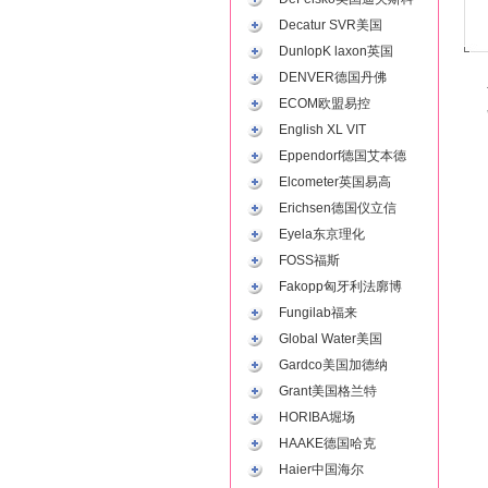
Decatur SVR美国
DunlopK laxon英国
DENVER德国丹佛
ECOM欧盟易控
English XL VIT
Eppendorf德国艾本德
Elcometer英国易高
Erichsen德国仪立信
Eyela东京理化
FOSS福斯
Fakopp匈牙利法廓博
Fungilab福来
Global Water美国
Gardco美国加德纳
Grant美国格兰特
HORIBA堀场
HAAKE德国哈克
Haier中国海尔