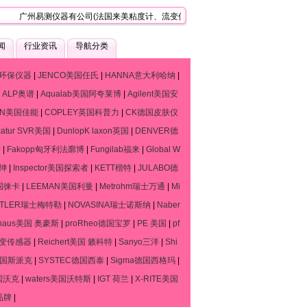
广州易测仪器有公司(法国来美粘度计、流变仪、质构仪技术服务中心)，是一家专门
闻
行业资讯
导航分类
环保仪器
|
JENCO美国任氏
|
HANNA意大利哈纳
|
|
ALP奥谱
|
Aqualab美国阿夸莱博
|
Agilent美国安
ON美国佳能
|
COPLEY英国科普力
|
CK德国皮肤仪
catur SVR美国
|
DunlopK laxon英国
|
DENVER德
斯
|
Fakopp匈牙利法廓博
|
Fungilab福来
|
Global W
默绅
|
Inspector美国探索者
|
KETT楷特
|
JULABO德
德国徕卡
|
LEEMAN美国利曼
|
Metrohm瑞士万通
|
Mi
TTLER瑞士梅特勒
|
NOVASINA瑞士诺斯纳
|
Naber
haus美国 奥豪斯
|
proRheo德国宝罗
|
PE 美国
|
pf
流变传感器
|
Reichert美国 籁科特
|
Sanyo三洋
|
Shi
o德国斯派克
|
SYSTEC德国西泰
|
Sigma德国西格玛
|
国沃克
|
waters美国沃特斯
|
IGT 荷兰
|
X-RITE美国
品牌
|