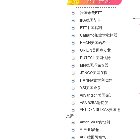
法国来美ETT
IKA德国艾卡
ETT中国易测
Caframo加拿大搅拌器
HACH美国哈希
ORION美国奥立龙
EUTECH美国优特
MN德国环保仪器
JENCO美国任氏
HANNA意大利哈纳
YSI美国金泉
Advantech美国先进
ASM825A滑度仪
AFT DENSITRAK美国德
恩斯
Anton Paar奥地利
ATAGO爱拓
AFG德国阿福气